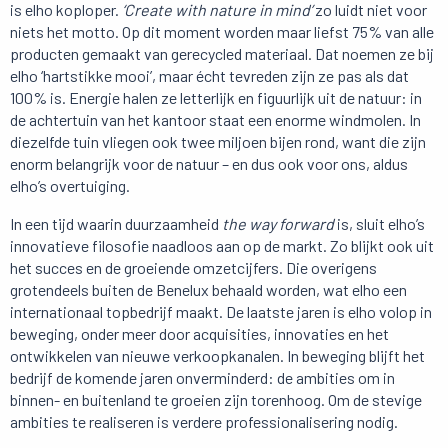
is elho koploper.
‘Create with nature in mind’
zo luidt niet voor
niets het motto. Op dit moment worden maar liefst 75% van alle
producten gemaakt van gerecycled materiaal. Dat noemen ze bij
elho ‘hartstikke mooi’, maar écht tevreden zijn ze pas als dat
100% is. Energie halen ze letterlijk en figuurlijk uit de natuur: in
de achtertuin van het kantoor staat een enorme windmolen. In
diezelfde tuin vliegen ook twee miljoen bijen rond, want die zijn
enorm belangrijk voor de natuur – en dus ook voor ons, aldus
elho’s overtuiging.
In een tijd waarin duurzaamheid
the way forward
is, sluit elho’s
innovatieve filosofie naadloos aan op de markt. Zo blijkt ook uit
het succes en de groeiende omzetcijfers. Die overigens
grotendeels buiten de Benelux behaald worden, wat elho een
internationaal topbedrijf maakt. De laatste jaren is elho volop in
beweging, onder meer door acquisities, innovaties en het
ontwikkelen van nieuwe verkoopkanalen. In beweging blijft het
bedrijf de komende jaren onverminderd: de ambities om in
binnen- en buitenland te groeien zijn torenhoog. Om de stevige
ambities te realiseren is verdere professionalisering nodig.