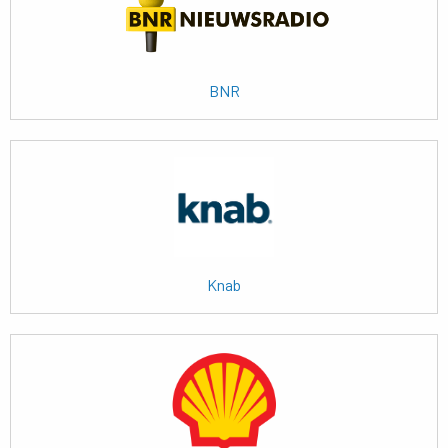
BNR
Lees
meer
Knab
Lees
meer