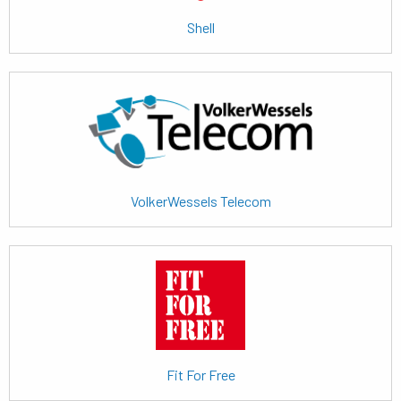
Shell
Lees
meer
VolkerWessels Telecom
Lees
meer
Fit For Free