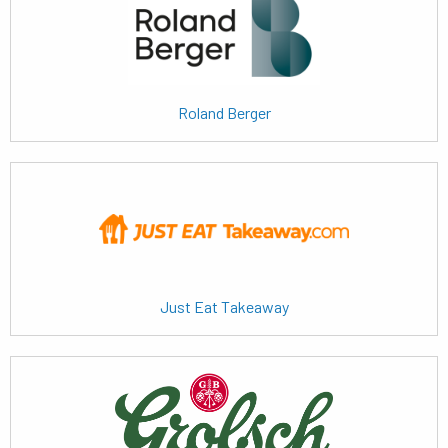
meer
Roland Berger
Lees
meer
Just Eat Takeaway
Lees
meer