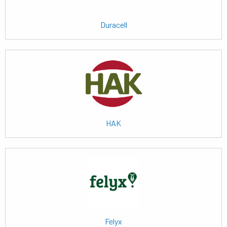
Duracell
Lees
meer
HAK
Lees
meer
Felyx