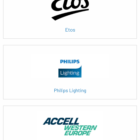
Etos
Lees
meer
Philips Lighting
Lees
meer