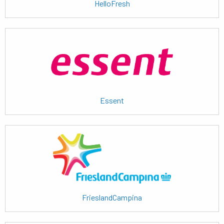
HelloFresh
Lees
meer
Essent
Lees
meer
FrieslandCampina