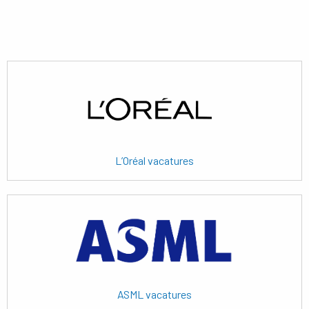
Lees
meer
L’Oréal vacatures
Lees
meer
ASML vacatures