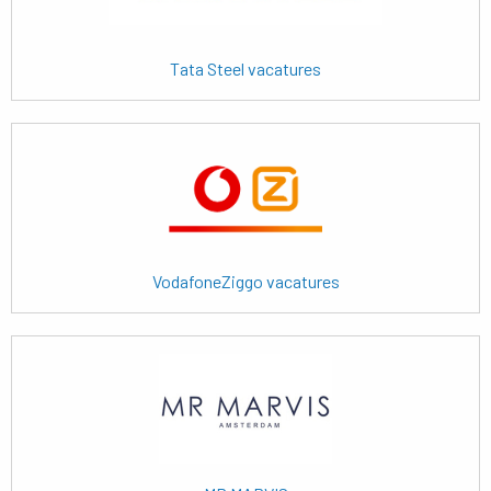
Tata Steel vacatures
Lees
meer
VodafoneZiggo vacatures
Lees
meer