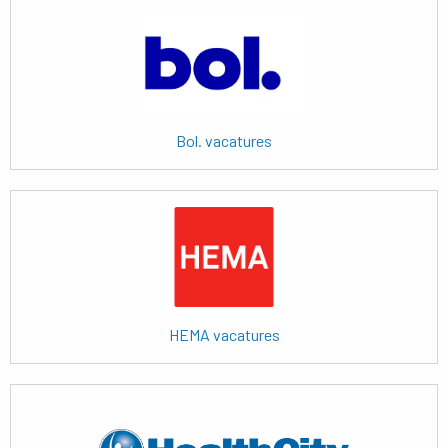
Lees
meer
Bol. vacatures
Lees
meer
HEMA vacatures
Lees
meer