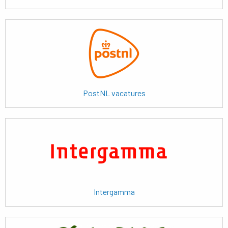
Lees
meer
PostNL vacatures
Lees
meer
Intergamma
Lees