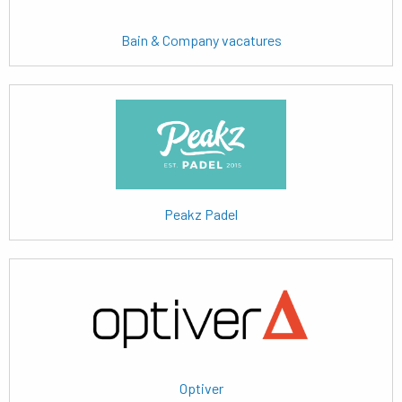
Bain & Company vacatures
Lees
meer
Peakz Padel
Lees
meer
Optiver