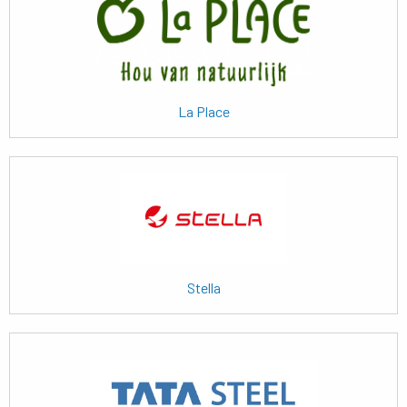
meer
La Place
Lees
meer
Stella
Lees
meer