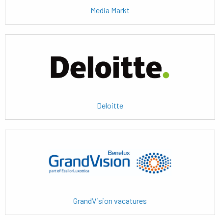
Media Markt
Lees
meer
Deloitte
Lees
meer
GrandVision vacatures