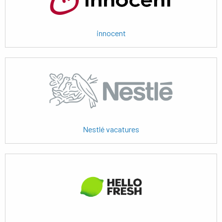
innocent
Lees
meer
Nestlé vacatures
Lees
meer