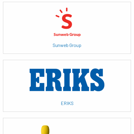
Lees
meer
Sunweb Group
Lees
meer
ERIKS
Lees
meer