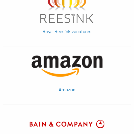
Royal Reesink vacatures
Lees
meer
Amazon
Lees
meer