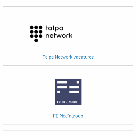
Lees
meer
Talpa Network vacatures
Lees
meer
FD Mediagroep
Lees