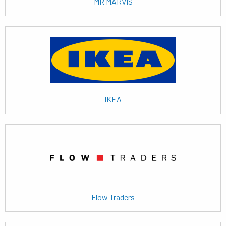
MR MARVIS
Lees
meer
IKEA
Lees
meer
Flow Traders