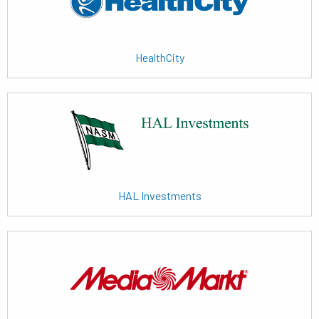
HealthCity
Lees
meer
HAL Investments
Lees
meer