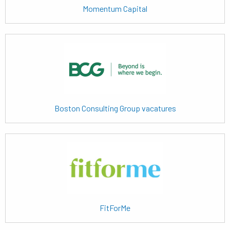
Momentum Capital
Lees
meer
Boston Consulting Group vacatures
Lees
meer
FitForMe