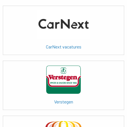
Lees
meer
CarNext vacatures
Lees
meer
Verstegen
Lees
meer