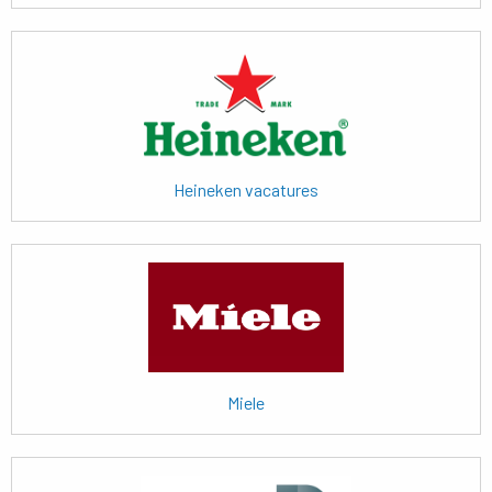
Lees
meer
Heineken vacatures
Lees
meer
Miele
Lees