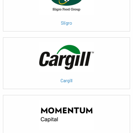
Sligro
Lees
meer
Cargill
Lees
meer