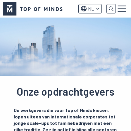
Top
NL
of
Menu
Minds
logo
Onze opdrachtgevers
De werkgevers die voor Top of Minds kiezen,
lopen uiteen van internationale corporates tot
jonge scale-ups tot familiebedrijven met een
rijke traditie. Ze zijn actief in bijna alle sectoren