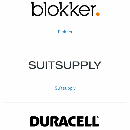
Blokker
Lees
meer
Suitsupply
Lees
meer