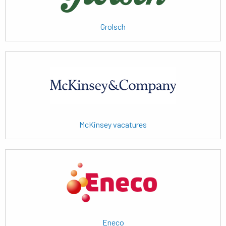
Grolsch
Lees
meer
McKinsey vacatures
Lees
meer
Eneco