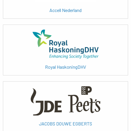
Accell Nederland
Lees
meer
Royal HaskoningDHV
Lees
meer
JACOBS DOUWE EGBERTS