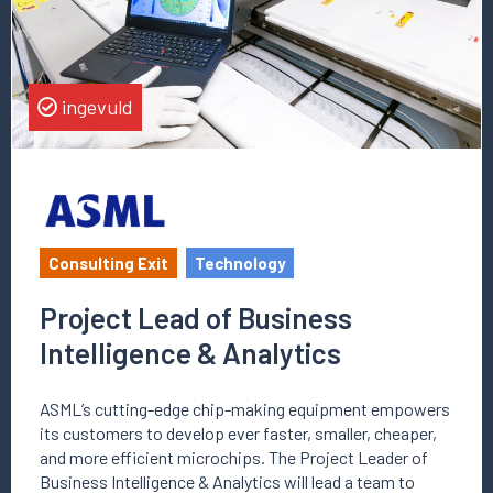
Business
Intelligence
&
Analytics
ingevuld
Consulting Exit
Technology
Project Lead of Business
Intelligence & Analytics
ASML’s cutting-edge chip-making equipment empowers
its customers to develop ever faster, smaller, cheaper,
and more efficient microchips. The Project Leader of
Business Intelligence & Analytics will lead a team to