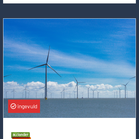
Lees
meer
over
deze
vacature
Principal
Data
Scientist
Operations
ingevuld