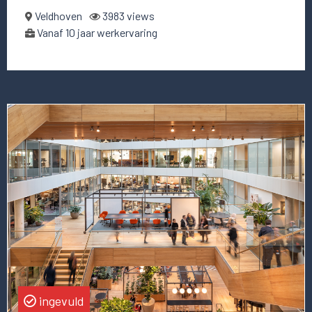
Veldhoven
3983 views
Vanaf 10 jaar werkervaring
Lees
meer
over
deze
vacature
IT
Area
Lead
of
Data
Management
ingevuld