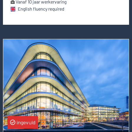
Vanaf 10 jaar werkervaring
English fluency required
Lees
meer
over
deze
vacature
IT
Director
of
Customer
&
Data
ingevuld