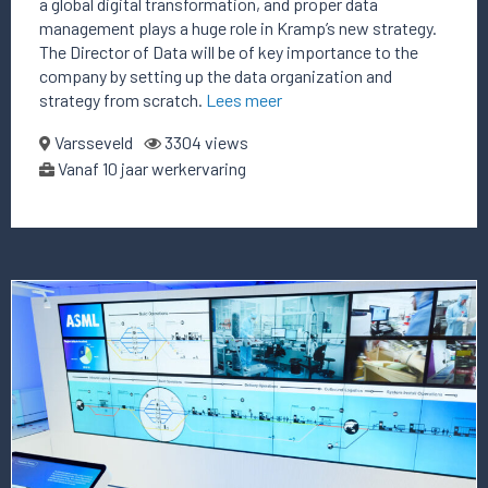
a global digital transformation, and proper data
management plays a huge role in Kramp’s new strategy.
The Director of Data will be of key importance to the
company by setting up the data organization and
strategy from scratch.
Lees meer
Varsseveld
3304 views
Vanaf 10 jaar werkervaring
Lees
meer
over
deze
vacature
Head
of
Analytics