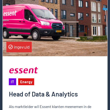
vacature
Head
of
Data
&
Analytics
ingevuld
IT
Energy
Head of Data & Analytics
Als marktleider wil Essent klanten meenemen in de