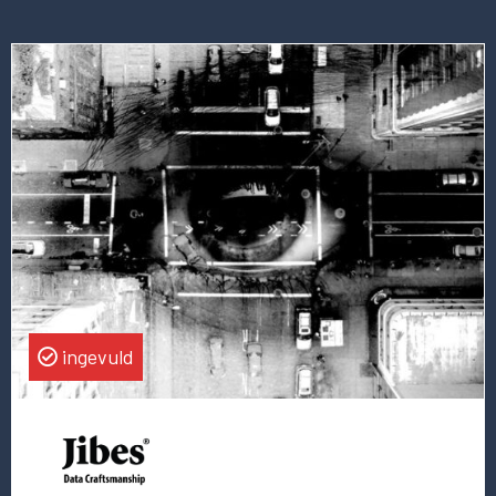
Lees
meer
over
deze
vacature
Consulting
Director
Data
Analytics
ingevuld