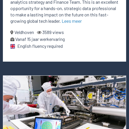
analytics strategy and Finance Team. This is an excellent
opportunity for a hands-on, strategic data professional
to make a lasting impact on the future on this fast-
growing global tech leader.
Lees meer
Veldhoven
3589 views
Vanaf 15 jaar werkervaring
English fluency required
Lees
meer
over
deze
vacature
Project
Lead
of