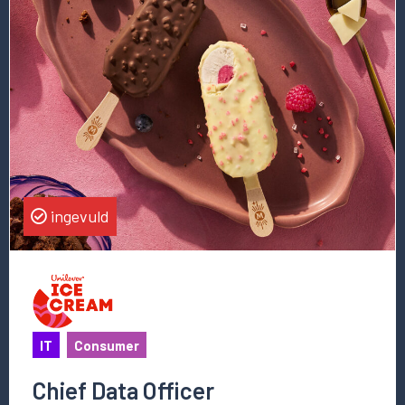
over
deze
vacature
Chief
Data
Officer
ingevuld
IT
Consumer
Chief Data Officer