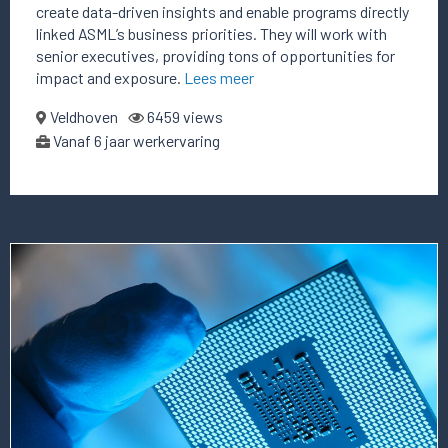
create data-driven insights and enable programs directly
linked ASML’s business priorities. They will work with
senior executives, providing tons of opportunities for
impact and exposure.
Lees meer
Veldhoven
6459 views
Vanaf 6 jaar werkervaring
Lees
meer
over
deze
vacature
Head
of
People
Analytics