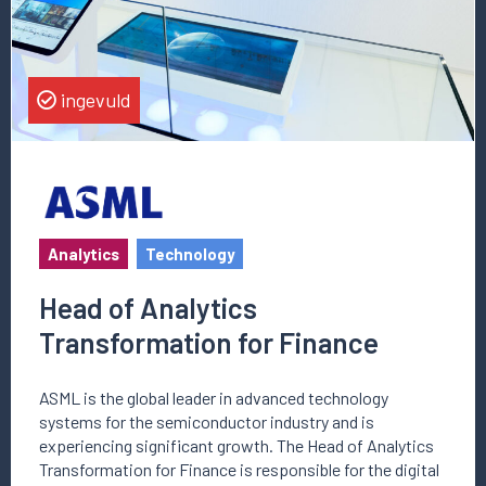
Transformation
for
Finance
ingevuld
Analytics
Technology
Head of Analytics
Transformation for Finance
ASML is the global leader in advanced technology
systems for the semiconductor industry and is
experiencing significant growth. The Head of Analytics
Transformation for Finance is responsible for the digital