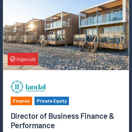
deze
vacature
Director
of
Business
Finance
&
Performance
ingevuld
Finance
Private Equity
Director of Business Finance &
Performance