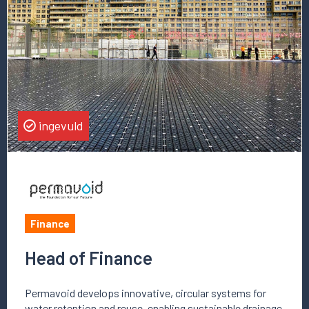
vacature
Head
of
Finance
ingevuld
Finance
Head of Finance
Permavoid develops innovative, circular systems for
water retention and reuse, enabling sustainable drainage