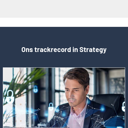
Ons trackrecord in Strategy
Lees
meer
over
deze
vacature
Manager
Business
Development