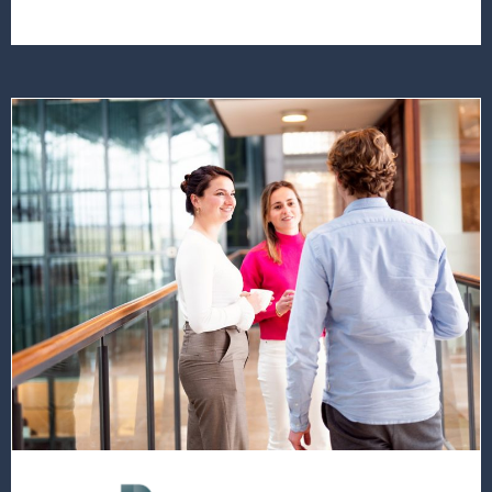
Lees
meer
over
deze
vacature
Senior
Consultant