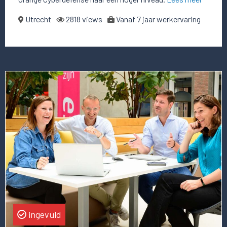
Utrecht
2818 views
Vanaf 7 jaar werkervaring
Lees
meer
over
deze
vacature
Head
of
Strategy
ingevuld