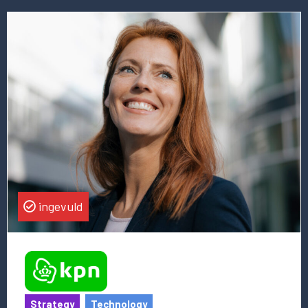
Lees
meer
over
deze
vacature
Director
Strategy
&
Transformation
ingevuld
Strategy
Technology