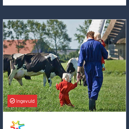
Lees
meer
over
deze
vacature
Director
of
Strategy
ingevuld