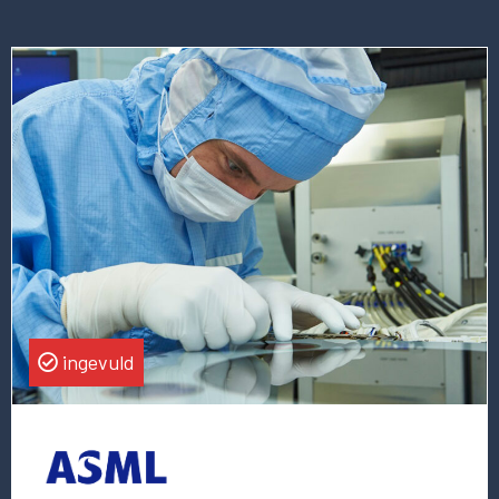
Lees
meer
over
deze
vacature
(Senior)
Director
Corporate
Strategy
ingevuld