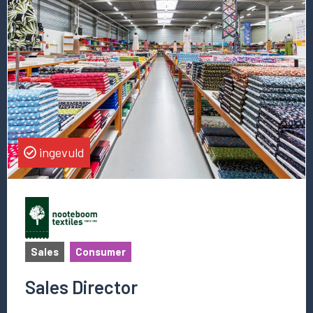
deze
vacature
Sales
Director
ingevuld
Sales
Consumer
Sales Director