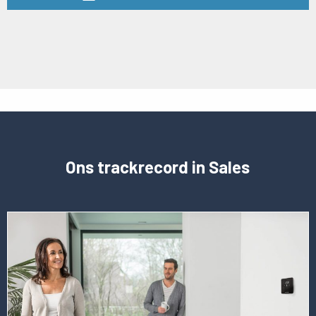
Ons trackrecord in Sales
Lees
meer
over
deze
vacature
CCO