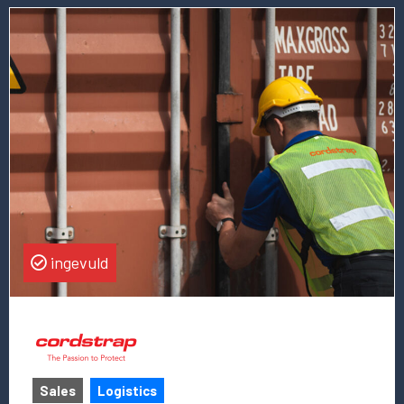
Lees
meer
over
deze
vacature
Sales
Director
ingevuld
Sales
Logistics