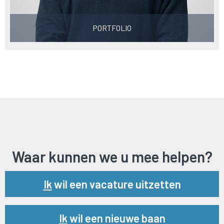
PORTFOLIO
Waar kunnen we u mee helpen?
Url
Ik
wil een vacature uitzetten
Url
Ik
wil een nieuwe baan