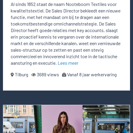
Al sinds 1852 staat de naam Nooteboom Textiles voor
kwaliteitstextiel. De Sales Director bekleedt een nieuwe
functie, met het mandaat om bij te dragen aan een
toekomstbestendige omnichannelstrategie. De Sales
Director heeft goede relaties met key accounts, slaagt
erin proactief kennis te vergaren over de internationale
markt en de verschillende kanalen, weet een vernieuwde
sales-structuur op te zetten en past een stevig
commercieel en innoverend inzicht toe in de tactische
aansturing en executie.
Lees meer
Tilburg
3689 views
Vanaf 8 jaar werkervaring
Lees
meer
over
deze