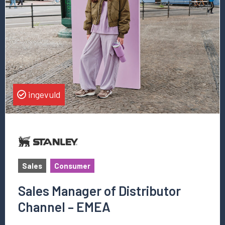
vacature
Sales
Manager
of
Distributor
Channel
–
EMEA
ingevuld
Sales
Consumer
Sales Manager of Distributor
Channel – EMEA