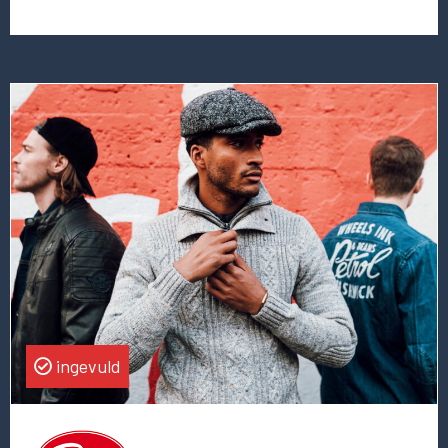
Lees
meer
over
deze
vacature
International
Sales
Director
ingevuld