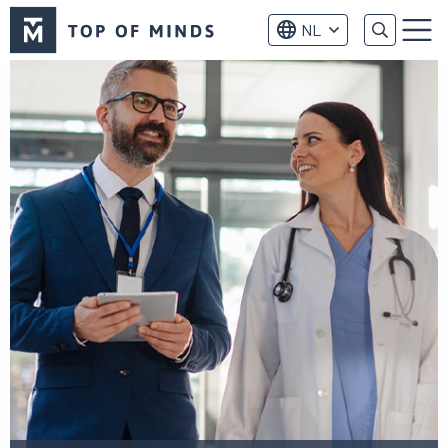
Top
NL
of
Menu
Minds
logo