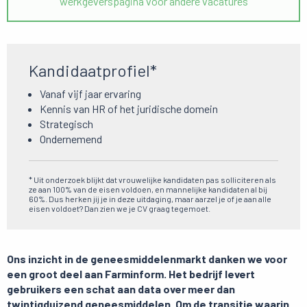
werkgeverspagina voor andere vacatures
Kandidaatprofiel*
Vanaf vijf jaar ervaring
Kennis van HR of het juridische domein
Strategisch
Ondernemend
* Uit onderzoek blijkt dat vrouwelijke kandidaten pas solliciteren als
ze aan 100% van de eisen voldoen, en mannelijke kandidaten al bij
60%. Dus herken jij je in deze uitdaging, maar aarzel je of je aan alle
eisen voldoet? Dan zien we je CV graag tegemoet.
Ons inzicht in de geneesmiddelenmarkt danken we voor
een groot deel aan
Farminform
. Het bedrijf levert
gebruikers een schat aan data over meer dan
twintigduizend geneesmiddelen. Om de transitie waarin