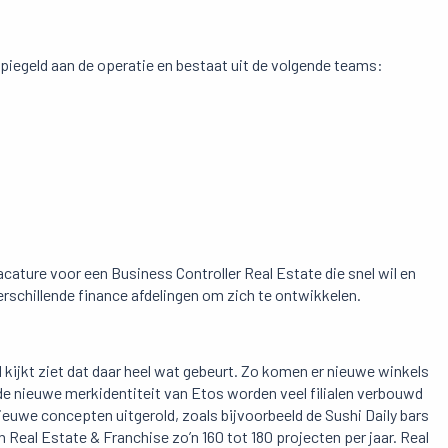
espiegeld aan de operatie en bestaat uit de volgende teams:
ature voor een Business Controller Real Estate die snel wil en
erschillende finance afdelingen om zich te ontwikkelen.
l
l kijkt ziet dat daar heel wat gebeurt. Zo komen er nieuwe winkels
t de nieuwe merkidentiteit van Etos worden veel filialen verbouwd
ieuwe concepten uitgerold, zoals bijvoorbeeld de Sushi Daily bars
jn Real Estate & Franchise zo’n 160 tot 180 projecten per jaar. Real