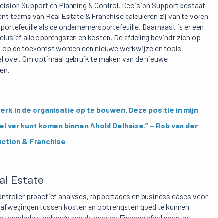
cision Support en Planning & Control. Decision Support bestaat
nt teams van Real Estate & Franchise calculeren zij van te voren
portefeuille als de ondernemersportefeuille. Daarnaast is er een
nclusief alle opbrengsten en kosten. De afdeling bevindt zich op
oog op de toekomst worden een nieuwe werkwijze en tools
l over. Om optimaal gebruik te maken van de nieuwe
en.
erk in de organisatie op te bouwen. Deze positie in mijn
l ver kunt komen binnen Ahold Delhaize.” – Rob van der
uction & Franchise
al Estate
ntroller proactief analyses, rapportages en business cases voor
 de afwegingen tussen kosten en opbrengsten goed te kunnen
 teamleden, collega’s van de overige Finance afdelingen en