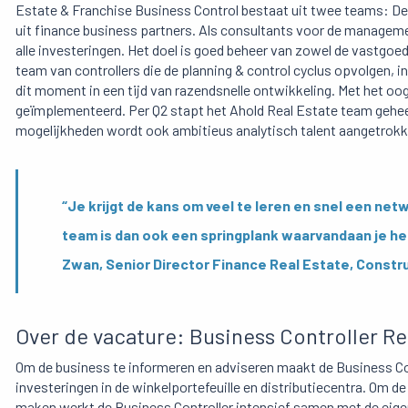
Estate & Franchise Business Control bestaat uit twee teams: De
uit finance business partners. Als consultants voor de manageme
alle investeringen. Het doel is goed beheer van zowel de vastgoed
team van controllers die de planning & control cyclus opvolgen, i
dit moment in een tijd van razendsnelle ontwikkeling. Met het 
geïmplementeerd. Per Q2 stapt het Ahold Real Estate team gehee
mogelijkheden wordt ook ambitieus analytisch talent aangetrokk
“Je krijgt de kans om veel te leren en snel een netw
team is dan ook een springplank waarvandaan je hee
Zwan, Senior Director Finance Real Estate, Constr
Over de vacature: Business Controller Re
Om de business te informeren en adviseren maakt de Business Co
investeringen in de winkelportefeuille en distributiecentra. Om
maken werkt de Business Controller intensief samen met de eigen