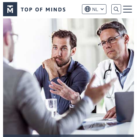
Top
NL
of
Menu
Minds
logo