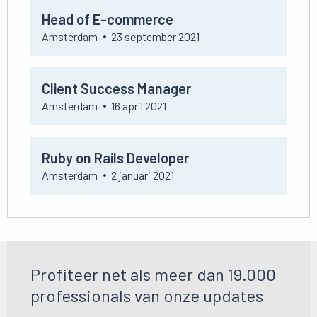
Bekijk
Head of E-commerce
vacature
Head
Amsterdam
23 september 2021
of
E-
Bekijk
commerce
Client Success Manager
vacature
Client
Amsterdam
16 april 2021
Success
Manager
Bekijk
Ruby on Rails Developer
vacature
Ruby
Amsterdam
2 januari 2021
on
Rails
Developer
Profiteer net als meer dan 19.000
professionals van onze updates