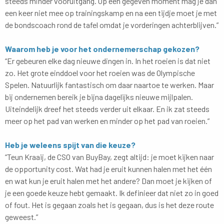
steeds minder vooruitgang. Op een gegeven moment mag je dan
een keer niet mee op trainingskamp en na een tijdje moet je met
de bondscoach rond de tafel omdat je vorderingen achterblijven.”
Waarom heb je voor het ondernemerschap gekozen?
“Er gebeuren elke dag nieuwe dingen in. In het roeien is dat niet
zo. Het grote einddoel voor het roeien was de Olympische
Spelen. Natuurlijk fantastisch om daar naartoe te werken. Maar
bij ondernemen bereik je bijna dagelijks nieuwe mijlpalen.
Uiteindelijk dreef het steeds verder uit elkaar. En ik zat steeds
meer op het pad van werken en minder op het pad van roeien.”
Heb je weleens spijt van die keuze?
“Teun Kraaij, de CSO van BuyBay, zegt altijd: je moet kijken naar
de opportunity cost. Wat had je eruit kunnen halen met het één
en wat kun je eruit halen met het andere? Dan moet je kijken of
je een goede keuze hebt gemaakt. Ik definieer dat niet zo in goed
of fout. Het is gegaan zoals het is gegaan, dus is het deze route
geweest.”