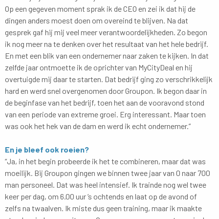
Op een gegeven moment sprak ik de CEO en zei ik dat hij de
dingen anders moest doen om overeind te blijven. Na dat
gesprek gaf hij mij veel meer verantwoordelijkheden. Zo begon
ik nog meer na te denken over het resultaat van het hele bedrijf.
En met een blik van een ondernemer naar zaken te kijken. In dat
zelfde jaar ontmoette ik de oprichter van MyCityDeal en hij
overtuigde mij daar te starten. Dat bedrijf ging zo verschrikkelijk
hard en werd snel overgenomen door Groupon. Ik begon daar in
de beginfase van het bedrijf, toen het aan de vooravond stond
van een periode van extreme groei. Erg interessant. Maar toen
was ook het hek van de dam en werd ik echt ondernemer.”
En je bleef ook roeien?
“Ja, in het begin probeerde ik het te combineren, maar dat was
moeilijk. Bij Groupon gingen we binnen twee jaar van 0 naar 700
man personeel. Dat was heel intensief. Ik trainde nog wel twee
keer per dag, om 6.00 uur ’s ochtends en laat op de avond of
zelfs na twaalven. Ik miste dus geen training, maar ik maakte