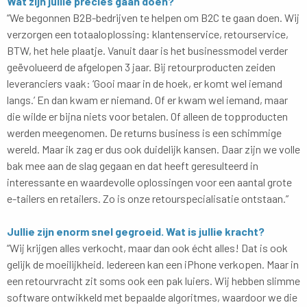
Wat zijn jullie precies gaan doen?
“We begonnen B2B-bedrijven te helpen om B2C te gaan doen. Wij
verzorgen een totaaloplossing: klantenservice, retourservice,
BTW, het hele plaatje. Vanuit daar is het businessmodel verder
geëvolueerd de afgelopen 3 jaar. Bij retourproducten zeiden
leveranciers vaak: ‘Gooi maar in de hoek, er komt wel iemand
langs.’ En dan kwam er niemand. Of er kwam wel iemand, maar
die wilde er bijna niets voor betalen. Of alleen de topproducten
werden meegenomen. De returns business is een schimmige
wereld. Maar ik zag er dus ook duidelijk kansen. Daar zijn we volle
bak mee aan de slag gegaan en dat heeft geresulteerd in
interessante en waardevolle oplossingen voor een aantal grote
e-tailers en retailers. Zo is onze retourspecialisatie ontstaan.”
Jullie zijn enorm snel gegroeid. Wat is jullie kracht?
“Wij krijgen alles verkocht, maar dan ook écht alles! Dat is ook
gelijk de moeilijkheid. Iedereen kan een iPhone verkopen. Maar in
een retourvracht zit soms ook een pak luiers. Wij hebben slimme
software ontwikkeld met bepaalde algoritmes, waardoor we die