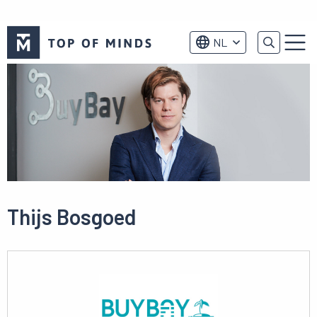
Top
NL
of
Menu
Minds
logo
Thijs Bosgoed