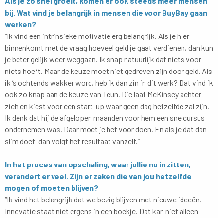
Als je zo snel groeit, komen er ook steeds meer mensen
bij. Wat vind je belangrijk in mensen die voor BuyBay gaan
werken?
“Ik vind een intrinsieke motivatie erg belangrijk. Als je hier
binnenkomt met de vraag hoeveel geld je gaat verdienen, dan kun
je beter gelijk weer weggaan. Ik snap natuurlijk dat niets voor
niets hoeft. Maar de keuze moet niet gedreven zijn door geld. Als
ik ’s ochtends wakker word, heb ik dan zin in dit werk? Dat vind ik
ook zo knap aan de keuze van Teun. Die laat McKinsey achter
zich en kiest voor een start-up waar geen dag hetzelfde zal zijn.
Ik denk dat hij de afgelopen maanden voor hem een snelcursus
ondernemen was. Daar moet je het voor doen. En als je dat dan
slim doet, dan volgt het resultaat vanzelf.”
In het proces van opschaling, waar jullie nu in zitten,
verandert er veel. Zijn er zaken die van jou hetzelfde
mogen of moeten blijven?
“Ik vind het belangrijk dat we bezig blijven met nieuwe ideeën.
Innovatie staat niet ergens in een boekje. Dat kan niet alleen