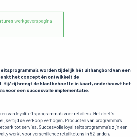
atures
werkgeverspagina
eitsprogramma’s worden tijdelijk hét uithangbord van een
edenkt het concept én ontwikkelt de
. Hij/zij brengt de klantbehoefte in kaart, onderbouwt het
a’s voor een succesvolle implementatie.
ren van loyaliteitsprogramma’s voor retailers. Het doel is
gelijkertijd de verkoop verhogen. Producten van programma’s
tpark tot servies. Succesvolle loyaliteitsprogramma’s zijn een
lty werkt voor verschillende retailketens in 52 landen,