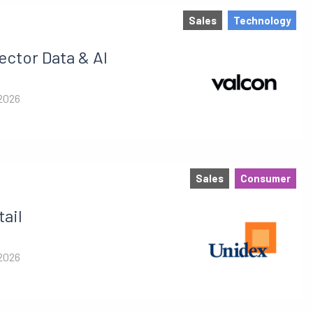
Sales
Technology
ector Data & AI
 2026
Sales
Consumer
tail
 2026