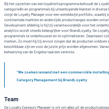
Bij het opzetten van een loyaliteitsprogramma behoudt de Loyalty
categorieën en programma’s bij uiteenlopende klanten in diverse l
zorgt de Loyalty Manager voor een wereldwijd portfolio, waarbij
continentale markten en anderzijds productranges worden ontwi
Development afdeling is hij/zij verantwoordelijk voor het onder
analytics wordt steeds belangrijker voor BrandLoyalty. De Loyalty
programma’s te onderbouwen en te optimaliseren. Daarnaast coör
merken. Zo moet hij/zij ervoor zorgen dat de producten voldoen a
beschikbaar zijn en voor de juiste prijs worden afgenomen. Vanwe
beheersing van de Engelse taal een vereiste.
“We zoeken iemand met een commerciële instelling die
Category Management bij BrandLoyalty
Team
De Loyalty Category Manager is vrij om alles uit de productcateg