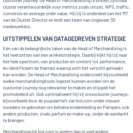
customer journey. De Head of Merchandising is binnen zijn/haar
cluster verantwoordelijk voor metrics zoals omzet, NPS, traffic,
conversie en average order value. Hij/zij is onderdeel van het MT
van de Cluster Director en leidt een team van ongeveer 30
medewerkers.
UITSTIPPELEN VAN DATAGEDREVEN STRATEGIE
Eén van de belangrijkste taken van de Head of Merchandising is
het neerzetten van een winkelstrategie. Daarbij kijkt hij/zij naar
het hele spectrum, van producten en content tot performance,
en identificeert de thema’s waarop echt het verschil gemaakt
kan worden. De Head of Merchandising onderzoekt bijvoorbeeld
welke merchandisingtools ingezet kunnen worden om de
customer journey nog relevanter te maken en stippelt het
promobeleid uit. Ook optimaliseert hij/zij crosscluster journeys,
bijvoorbeeld door de populariteit van bol.com onder nieuwe
moeders te gebruiken om behalve kinderkleding en Pampers ook
andere producten, zoals parfum en make-up, onder de aandacht
te brengen.
Merchandising bij bol.com is anders dan in veel andere