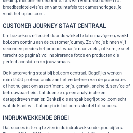
kleding, meubels en decoratie. Dus van voetbalschoenen tot
breedbeeldtelevisies en van tuintafels tot dameshorloges, je
vindt het op bol.com.
CUSTOMER JOURNEY STAAT CENTRAAL
Om bezoekers effectief door de winkel te laten navigeren, werkt
bol.com continu aan de customer journey. Zo vind je binnen vijf
seconden precies het product waar je naar zoekt, of kom je snel
terecht op pagina’s vol inspirerende foto’s en producten die
perfect aansluiten op jouw smaak.
De klantervaring staat bij bol.com centraal. Dagelijks werken
ruim 1.500 professionals aan het verbeteren van de propositie,
of het nu gaat om assortiment, prijs, gemak, snelheid, service of
betrouwbaarheid. Dat doen ze op een analytische en
datagedreven manier. Dankzij die aanpak begrijpt bol.com echt
wat de klant wil. Dat begrip is bol.coms sleutel tot succes.
INDRUKWEKKENDE GROEI
Dat succes is terug te zien in de indrukwekkende groeicijfers.