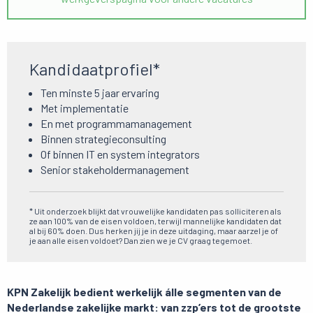
Kandidaatprofiel*
Ten minste 5 jaar ervaring
Met implementatie
En met programmamanagement
Binnen strategieconsulting
Of binnen IT en system integrators
Senior stakeholdermanagement
* Uit onderzoek blijkt dat vrouwelijke kandidaten pas solliciteren als
ze aan 100% van de eisen voldoen, terwijl mannelijke kandidaten dat
al bij 60% doen. Dus herken jij je in deze uitdaging, maar aarzel je of
je aan alle eisen voldoet? Dan zien we je CV graag tegemoet.
KPN Zakelijk bedient werkelijk álle segmenten van de
Nederlandse zakelijke markt: van zzp’ers tot de grootste