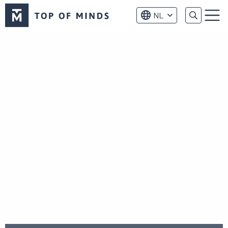
Top
NL
of
Menu
Minds
logo