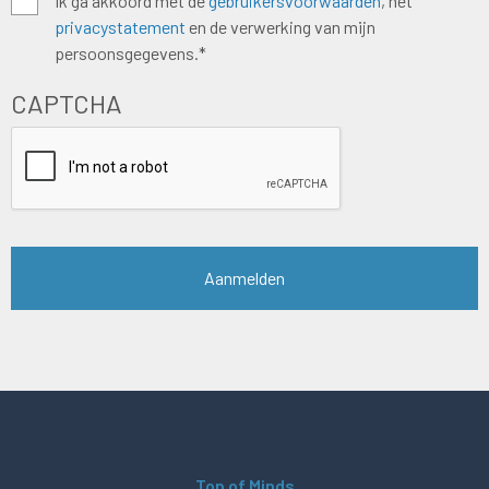
Algemene
Ik ga akkoord met de
gebruikersvoorwaarden
, het
privacystatement
en de verwerking van mijn
voorwaarden
*
persoonsgegevens.*
CAPTCHA
Top of Minds