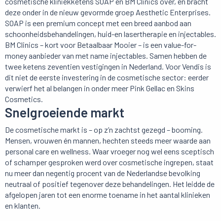
cosmetische kliniekketens SOAP en BM Clinics over, en bracht
deze onder in de nieuw gevormde groep Aesthetic Enterprises.
SOAP is een premium concept met een breed aanbod aan
schoonheidsbehandelingen, huid-en lasertherapie en injectables.
BM Clinics – kort voor Betaalbaar Mooier – is een value-for-
money aanbieder van met name injectables. Samen hebben de
twee ketens zeventien vestigingen in Nederland. Voor Vendis is
dit niet de eerste investering in de cosmetische sector: eerder
verwierf het al belangen in onder meer Pink Gellac en Skins
Cosmetics.
Snelgroeiende markt
De cosmetische markt is – op z’n zachtst gezegd – booming.
Mensen, vrouwen én mannen, hechten steeds meer waarde aan
personal care en wellness. Waar vroeger nog wel eens sceptisch
of schamper gesproken werd over cosmetische ingrepen, staat
nu meer dan negentig procent van de Nederlandse bevolking
neutraal of positief tegenover deze behandelingen. Het leidde de
afgelopen jaren tot een enorme toename in het aantal klinieken
en klanten.