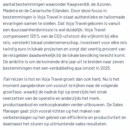
aantal bestemmingen waaronder Kaapverdië, de Azoren,
Madeira en de Canarische Eilanden. Door deze focus in
bestemmingen is Voja Travel in staat authentieke en tailormade
ervaringen samen te stellen. Dat Voja Travel geboren is vanuit
een duurzaamheidsmissie is wel duidelijk; Voja Travel
compenseert 125% van de CO2-uitstoot die vrijkomt bij elke
reis, versterkt lokaal ondernemerschap, investeert voor elke reis
twintig euro in lokale projecten en zorgt dat veertig procent van
de reisgelden daadwerkelijk bij de lokale bevolking terecht komt.
De ambitie is om de komende drie jaar uit te breiden naar zeven
bestemmingen met een verdubbeling qua omzet in 2025.
Fair
reizen is hot en Voja Travel groeit dan ook hard. Nu is het
moment aangebroken om vooruit te kijken naar de volgende
groeifase, waarbij de nadruk ligt op enerzijds het strak
neerzetten van de operatie en anderzijds het merk,
productaanbod en verkoopkanalen verder uitbouwen. De Sales
Manager gaat zich vooral richten op het maken van
verbeterslagen op het gebied van efficiëntie en productiviteit én
daarnaast het sturen op uitmuntende sales resultaten.