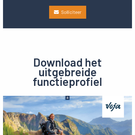
Solliciteer
Download het
uitgebreide
functieprofiel
Preview
pdf