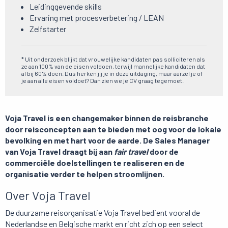
Leidinggevende skills
Ervaring met procesverbetering / LEAN
Zelfstarter
* Uit onderzoek blijkt dat vrouwelijke kandidaten pas solliciteren als
ze aan 100% van de eisen voldoen, terwijl mannelijke kandidaten dat
al bij 60% doen. Dus herken jij je in deze uitdaging, maar aarzel je of
je aan alle eisen voldoet? Dan zien we je CV graag tegemoet.
Voja Travel is een changemaker binnen de reisbranche
door reisconcepten aan te bieden met oog voor de lokale
bevolking en met hart voor de aarde. De Sales Manager
van Voja Travel draagt bij aan
fair travel
door de
commerciële doelstellingen te realiseren en de
organisatie verder te helpen stroomlijnen.
Over Voja Travel
De duurzame reisorganisatie Voja Travel bedient vooral de
Nederlandse en Belgische markt en richt zich op een select