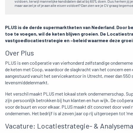
voldoen, terwijl mannelijke kandidaten dat al bij 60% doen. Dus herken jij je
maar aarzel je of je aan alle eisen voldoet? Dan zien we je CV graag tegemoe
PLUS is de derde supermarktketen van Nederland. Door be
toe te voegen, wil de keten blijven groeien. De Locaties
vastgoedlocatiestrategie en –beleid waarmee deze groeiam
Over Plus
PLUS is een coöperatie van vierhonderd zelfstandige ondernemers
de keten met Coop, waardoor de slagkracht van het concern een
aangestuurd vanuit het servicekantoor in Utrecht, meer dan 550
levensmiddelenmarkt.
Het verschil maakt PLUS met lokaal sterk ondernemerschap. Sup
zijn persoonlijk betrokken bij hun klanten en hun wijk. De coöpera
voor de buurt en voor elkaar. PLUS maakt dit concreet door vee
ondernemen. Het bedrijf is al zeven jaar op rij uitgeroepen tot 
Vacature: Locatiestrategie- & Analysem