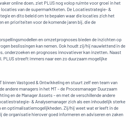
ker online doen, ziet PLUS nog volop ruimte voor groei in het
e locaties van de supermarktketen. De Locatiestrategie- &
gie en dito beleid om te bepalen waar die locaties zich het
n en prioriteiten voor de komende jaren bij, die de
oorspellingsmodellen en omzetprognoses bieden de inzichten op
gen beslissingen kan nemen. Ook houdt zij/hij nauwlettend in de
es, onderzoeken en prognoses innovatiever kan inzetten. Naast
ol. PLUS streeft immers naar een zo duurzaam mogelijke
T binnen Vastgoed & Ontwikkeling en stuurt zelf een team van
et de andere managers in het MT – de Procesmanager Duurzaam
hting en de Manager Assets – en met de verschillende andere
ocatiestrategie- & Analysemanager zich als een inhoudelijk sterke
en optimalisatiemogelijkheden. Zij/hij weet wat er leeft in de
ij de organisatie hierover goed informeren en adviseren en zaken