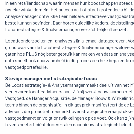
In een retaillandschap waarin mensen hun boodschappen steeds va
fysieke winkeldomein. Het succes valt of staat grotendeels bij d
Analysemanager ontwikkelt een heldere, effectieve vastgoedstrate
beste kunnen bevinden. Daar horen duidelijke kaders, doelstellinge
Locatiestrategie- & Analysemanager overzichtelijk uiteenzet.
Locatieonderzoeken en -analyses zijn allemaal datagedreven. V
grond waarvan de Locatiestrategie- & Analysemanager weloverwo
gaten hoe PLUS nóg beter gebruik kan maken van data en analys
data speelt ook duurzaamheid in dit proces een hele bepalende r
vastgoedportefeuille.
Stevige manager met strategische focus
De Locatiestrategie- & Analysemanager maakt deel uit van het M
vier ervaren locatieadviseurs aan. Zij/hij werkt nauw samen m
Vastgoed, de Manager Acquisitie, de Manager Bouw & Winkelinric
teams binnen de organisatie. In elk gesprek manifesteert de de L
adviseur, die proactief meedenkt over strategische vraagstukken 
vastgoedmarkt en volgt ontwikkelingen op de voet. Ook kan zij/h
tevens heel efficiënt doorvertalen naar nieuw strategisch beleid.