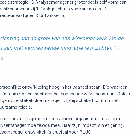
Locatiestrategie- & Analysemanager er grotendeels zelf vorm aan
schikbaar waar zij/hij volop gebruik van kan maken. De
irecteur Vastgoed & Ontwikkeling.
 richting aan de groei van ons winkelnetwerk van de
it aan met vernieuwende innovatieve inzichten
.
”
–
ng
ersoonlijke ontwikkeling hoog in het vaandel staan. Die waarden
zijn team op een inspirerende, coachende wijze aanstuurt. Ook is
tgerichte stakeholdermanager: zij/hij schakelt continu met
uurzame relatie.
eel bezig te zijn in een innovatieve organisatie die volop in
lysemanager moeiteloos mee. Haar/zijn impact is niet gering:
lysemanager ontwikkelt is cruciaal voor PLUS’