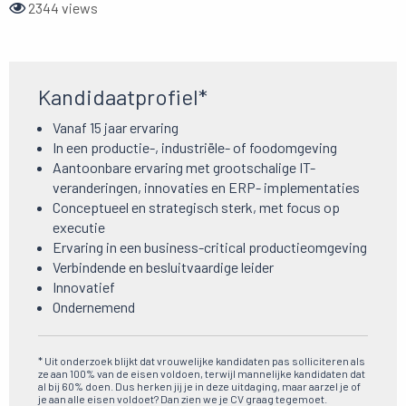
2344 views
Kandidaatprofiel*
Vanaf 15 jaar ervaring
In een productie-, industriële- of foodomgeving
Aantoonbare ervaring met grootschalige IT-
veranderingen, innovaties en ERP- implementaties
Conceptueel en strategisch sterk, met focus op
executie
Ervaring in een business-critical productieomgeving
Verbindende en besluitvaardige leider
Innovatief
Ondernemend
* Uit onderzoek blijkt dat vrouwelijke kandidaten pas solliciteren als
ze aan 100% van de eisen voldoen, terwijl mannelijke kandidaten dat
al bij 60% doen. Dus herken jij je in deze uitdaging, maar aarzel je of
je aan alle eisen voldoet? Dan zien we je CV graag tegemoet.