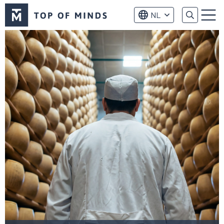
Top
NL
of
Menu
Minds
logo