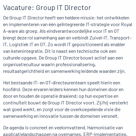
Vacature: Group IT Director
De Group IT Director heeft een heldere missie: het ontwikkelen
en implementeren van één geïntegreerde IT-strategie voor Royal
A-ware als groep. Als eindverantwoordelijke voor IT en OT
brengt deze rol samenhang aan en verbindt Zuivel-IT, Transport-
IT, Logistiek IT en OT. Zo wordt IT gepositioneerd als enabler
van ketenintegratie. Dit is naast een technische ook een
culturele opgave. De Group IT Director bouwt actief aan een
organisatiecultuur waarin professionalisering,
resultaatgerichtheid en samenwerking leidende waarden zijn.
Het bestaande IT- en OT-directeurenteam speelt hierin een
hoofdrol. Deze ervaren leiders kennen hun domeinen door en
door en houden de operatie draaiend; op hun expertise en
continuïteit bouwt de Group IT Director voort. Zij/hij versterkt
wat goed werkt, en zorgt voor de overkoepelende visie die
samenwerking en innovatie tussen de domeinen versnelt.
De agenda is concreet en veelomvattend. Harmonisatie van
applicatielandschappen na overnames, ERP-implementaties,