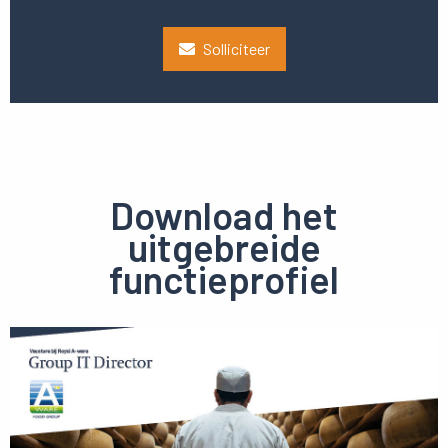
Solliciteer
Download het
uitgebreide
functieprofiel
Preview
pdf