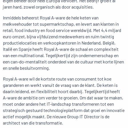
eigen beheer door heel Europa vervoert. Het bedrijf groeit al
jaren hard, zowel organisch als door acquisities.
Inmiddels beheerst Royal A-ware de hele keten van
melkveehouder tot supermarktschap, en levert aan klanten in
retail, food industry en food service wereldwijd. Met 4,4 miljard
euro omzet, bijna vijfduizend medewerkers en ruim twintig
productielocaties en verkoopkantoren in Nederland, België,
Italië en Spanje heeft Royal A-ware de schaal en complexiteit
van een multinational. Tegelijkertijd zijn ondernemerschap en
een can-do-mentaliteit onderdeel van de cultuur met korte lijnen
en snelle besluitvorming.
Royal A-ware wil de kortste route van consument tot koe
garanderen en werkt vanuit de vraag van de klant. De keten is
daarin leidend, en flexibiliteit hoort daarbij. Tegelijkertijd heeft
A-ware de ambitie om verder te groeien. Om dat waar te maken,
moet onder andere het IT-landschap transformeren tot een
strategisch gestuurd technologieplatform dat groei en innovatie
actief mogelijk maakt. De nieuwe Group IT Director is de
architect van die transformatie.