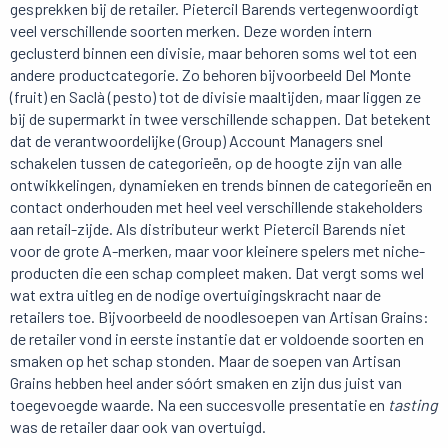
gesprekken bij de retailer. Pietercil Barends vertegenwoordigt
veel verschillende soorten merken. Deze worden intern
geclusterd binnen een divisie, maar behoren soms wel tot een
andere productcategorie. Zo behoren bijvoorbeeld Del Monte
(fruit) en Saclà (pesto) tot de divisie maaltijden, maar liggen ze
bij de supermarkt in twee verschillende schappen. Dat betekent
dat de verantwoordelijke (Group) Account Managers snel
schakelen tussen de categorieën, op de hoogte zijn van alle
ontwikkelingen, dynamieken en trends binnen de categorieën en
contact onderhouden met heel veel verschillende stakeholders
aan retail-zijde. Als distributeur werkt Pietercil Barends niet
voor de grote A-merken, maar voor kleinere spelers met niche-
producten die een schap compleet maken. Dat vergt soms wel
wat extra uitleg en de nodige overtuigingskracht naar de
retailers toe. Bijvoorbeeld de noodlesoepen van Artisan Grains:
de retailer vond in eerste instantie dat er voldoende soorten en
smaken op het schap stonden. Maar de soepen van Artisan
Grains hebben heel ander sóórt smaken en zijn dus juist van
toegevoegde waarde. Na een succesvolle presentatie en
tasting
was de retailer daar ook van overtuigd.