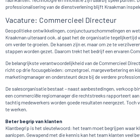
professionalisering van de dienstverlening blijft Kraakman inspe
Vacature: Commercieel Directeur
Geopolitieke ontwikkelingen, conjunctuurschommelingen en wet- e
Kraakman uiteraard ook, al gaat het de organisatie tegelijkertijd
om verder te groeien. De kansen zijn er, maar om ze te verzilvere
stappen worden gezet. Daarom trekt het bedrijf een ervaren Com
De belangrijkste verantwoordelijkheid van de Commercieel Directe
richt op drie focusgebieden: omzetgroei, margeverbetering en kl
marketingmanager en ondersteunt deze bij de verdere professiona
De salesorganisatie bestaat – naast aanbestedingen, verkoop binne
een commerciële regiomanager die rechtstreeks rapporteert aan
tachtig medewerkers worden goede resultaten neergezet. Toch val
te werken.
Beter begrip van klanten
Klantbegrip is het sleutelwoord: het team moet begrijpen waar k
aanlopen. Gewapend met die kennis kan het team klanten veel bet