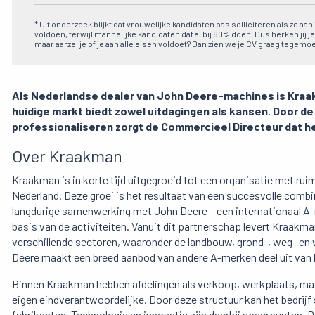
* Uit onderzoek blijkt dat vrouwelijke kandidaten pas solliciteren als ze aa
voldoen, terwijl mannelijke kandidaten dat al bij 60% doen. Dus herken jij je
maar aarzel je of je aan alle eisen voldoet? Dan zien we je CV graag tegemoe
Als Nederlandse dealer van John Deere-machines is Kraak
huidige markt biedt zowel uitdagingen als kansen. Door de
professionaliseren zorgt de Commercieel Directeur dat he
Over Kraakman
Kraakman is in korte tijd uitgegroeid tot een organisatie met ru
Nederland. Deze groei is het resultaat van een succesvolle comb
langdurige samenwerking met John Deere – een internationaal 
basis van de activiteiten. Vanuit dit partnerschap levert Kraakm
verschillende sectoren, waaronder de landbouw, grond-, weg- en
Deere maakt een breed aanbod van andere A-merken deel uit van h
Binnen Kraakman hebben afdelingen als verkoop, werkplaats, maga
eigen eindverantwoordelijke. Door deze structuur kan het bedrijf
fabrikanten. Technologie en innovatie zijn daarbij speerpunten. 