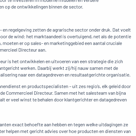
len op de ontwikkelingen binnen de sector.
n regelgeving zetten de agrarische sector onder druk. Dat voelt
 voor de wind: het marktaandeel is overtuigend, net als de potentie
n, moeten er op sales- en marketinggebied een aantal cruciale
mercieel Directeur aan.
ur is het ontwikkelen en uitvoeren van een strategie die zich
antgericht werken. Daarbij werkt zij/hij nauw samen met de
lisering naar een datagedreven en resultaatgerichte organisatie.
ndienst en productspecialisten – uit zes regio’s, elk geleid door
 de Commercieel Directeur. Samen met het salesteam van bijna
t er veel winst te behalen door klantgerichter en datagedreven
lanten exact behoefte aan hebben en tegen welke uitdagingen ze
er helpen met gericht advies over hoe producten en diensten van