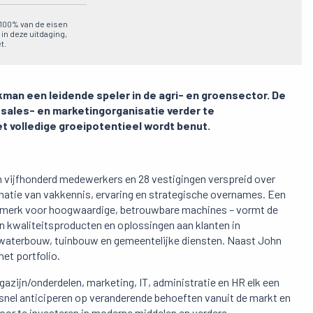
n 100% van de eisen
 in deze uitdaging,
t.
man een leidende speler in de agri- en groensector. De
 sales- en marketingorganisatie verder te
t volledige groeipotentieel wordt benut.
im vijfhonderd medewerkers en 28 vestigingen verspreid over
inatie van vakkennis, ervaring en strategische overnames. Een
A-merk voor hoogwaardige, betrouwbare machines – vormt de
an kwaliteitsproducten en oplossingen aan klanten in
 waterbouw, tuinbouw en gemeentelijke diensten. Naast John
et portfolio.
zijn/onderdelen, marketing, IT, administratie en HR elk een
 snel anticiperen op veranderende behoeften vanuit de markt en
Door te investeren in moderne middelen en verdere