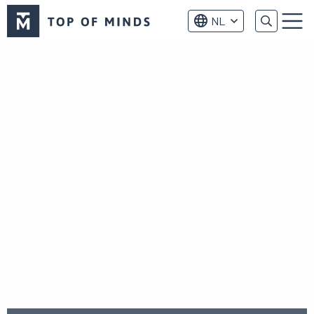
Top
NL
of
Menu
Minds
logo