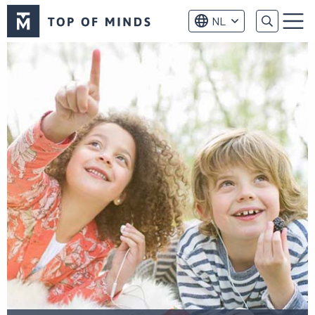
Top
NL
of
Menu
Minds
logo