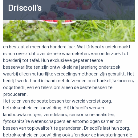
Driscoll’s
Driscoll’s is wereldwijd marktleider in verse aardbeien,
bosbessen, frambozen en bramen. Het bedrijf is in familiebezit
en bestaat al meer dan honderd jaar. Wat Driscoll’s uniek maakt
is hun overzicht over de hele waardeketen, van onderzoek tot
boerderij tot tafel. Hun exclusieve gepatenteerde
bessenvariëteiten zijn ontwikkeld na jarenlang onderzoek
waarbij alleen natuurlijke veredelingsmethoden zijn gebruikt. Het
bedrijf werkt hand in hand met duizenden onafhankelijke boeren,
oogstbedrijven en telers om alleen de beste bessen te
produceren.
Het telen van de beste bessen ter wereld vereist zorg,
betrokkenheid en toewijding. Bij Driscoll’s werken
landbouwkundigen, veredelaars, sensorische analisten,
fytosanitaire wetenschappers en entomologen samen om
bessen van topkwaliteit te garanderen. Driscoll’s laat hun zorg,
betrokkenheid en toewijding ook zien door de investeringen die