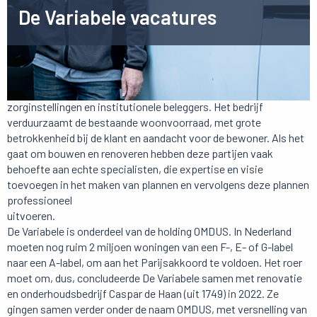
De Variabele vacatures
De Variabele werkt voornamelijk voor woningcorporaties en
focust zich ook steeds meer op de groeimarkt van
zorginstellingen en institutionele beleggers. Het bedrijf
verduurzaamt de bestaande woonvoorraad, met grote
betrokkenheid bij de klant en aandacht voor de bewoner. Als het
gaat om bouwen en renoveren hebben deze partijen vaak
behoefte aan echte specialisten, die expertise en visie
toevoegen in het maken van plannen en vervolgens deze plannen
professioneel
uitvoeren.
De Variabele is onderdeel van de holding OMDUS. In Nederland
moeten nog ruim 2 miljoen woningen van een F-, E- of G-label
naar een A-label, om aan het Parijsakkoord te voldoen. Het roer
moet om, dus, concludeerde De Variabele samen met renovatie
en onderhoudsbedrijf Caspar de Haan (uit 1749) in 2022. Ze
gingen samen verder onder de naam OMDUS, met versnelling van