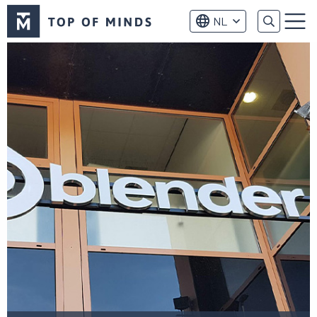
Top
NL
of
Menu
Minds
logo