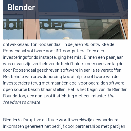
Blender
Blender is ontstaan uit de overtuiging en daadkracht van een
gepassioneerd ondernemer en autodidactisch software-
ontwikkelaar, Ton Roosendaal. In de jaren ‘90 ontwikkelde
Roosendaal software voor 3D-computers. Toen een
investeringsfonds instapte, ging het mis. Binnen een paar jaar
was er van zijn veelbelovende bedrijf niets meer over, en lag de
door Roosendaal geschreven software in een la te verstoffen.
Met behulp van crowdsourcing koopt hij de software van de
investeerders terug met maar één doel voor ogen: de software
open source beschikbaar stellen. Het is het begin van de Blender
Foundation, een non-profit stichting met een missie:
the
freedom to create
.
Blender’s disruptive attitude wordt wereldwijd gewaardeerd.
Inkomsten genereert het bedrijf door partnerships met partijen