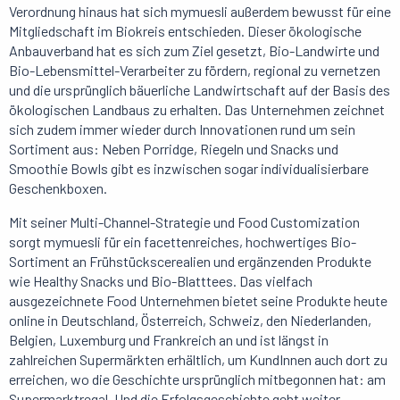
Verordnung hinaus hat sich mymuesli außerdem bewusst für eine
Mitgliedschaft im Biokreis entschieden. Dieser ökologische
Anbauverband hat es sich zum Ziel gesetzt, Bio-Landwirte und
Bio-Lebensmittel-Verarbeiter zu fördern, regional zu vernetzen
und die ursprünglich bäuerliche Landwirtschaft auf der Basis des
ökologischen Landbaus zu erhalten. Das Unternehmen zeichnet
sich zudem immer wieder durch Innovationen rund um sein
Sortiment aus: Neben Porridge, Riegeln und Snacks und
Smoothie Bowls gibt es inzwischen sogar individualisierbare
Geschenkboxen.
Mit seiner Multi-Channel-Strategie und Food Customization
sorgt mymuesli für ein facettenreiches, hochwertiges Bio-
Sortiment an Frühstückscerealien und ergänzenden Produkte
wie Healthy Snacks und Bio-Blatttees. Das vielfach
ausgezeichnete Food Unternehmen bietet seine Produkte heute
online in Deutschland, Österreich, Schweiz, den Niederlanden,
Belgien, Luxemburg und Frankreich an und ist längst in
zahlreichen Supermärkten erhältlich, um KundInnen auch dort zu
erreichen, wo die Geschichte ursprünglich mitbegonnen hat: am
Supermarktregal. Und die Erfolgsgeschichte geht weiter.