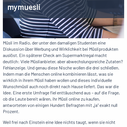
mymuesli
An einem heißen Sommertag hören die drei späteren Gründer des
Unternehmens auf dem Weg zum Badesee einen Werbespot über
Müsli im Radio, der unter den damaligen Studenten eine
Diskussion über Werbung und Wirklichkeit bei Müsliprodukten
auslöst. Ein späterer Check am Supermarktregal macht
deutlich: Viele Müslianbieter, aber abwechslungsreiche Zutaten?
Fehlanzeige. Und genau diese Nische wollen die drei schließen.
Indem man die Menschen online kombinieren lässt, was sie
wirklich in ihrem Müsli haben wollen und dieses individuelle
Wunschmüsli auch noch direkt nach Hause liefert. Das war die
Idee. Eine erste Umfrage fiel enttäuschend aus – auf die Frage,
ob die Leute bereit wären, ihr Müsli online zu kaufen,
antworteten von einigen Hundert Befragten mit „ja“ exakt null
Prozent.
Weil frei nach Einstein eine Idee nichts taugt, wenn sie nicht