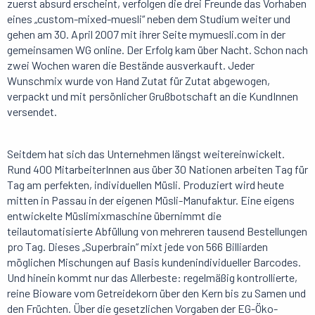
zuerst absurd erscheint, verfolgen die drei Freunde das Vorhaben
eines „custom-mixed-muesli“ neben dem Studium weiter und
gehen am 30. April 2007 mit ihrer Seite mymuesli.com in der
gemeinsamen WG online. Der Erfolg kam über Nacht. Schon nach
zwei Wochen waren die Bestände ausverkauft. Jeder
Wunschmix wurde von Hand Zutat für Zutat abgewogen,
verpackt und mit persönlicher Grußbotschaft an die KundInnen
versendet.
Seitdem hat sich das Unternehmen längst weitereinwickelt.
Rund 400 MitarbeiterInnen aus über 30 Nationen arbeiten Tag für
Tag am perfekten, individuellen Müsli. Produziert wird heute
mitten in Passau in der eigenen Müsli-Manufaktur. Eine eigens
entwickelte Müslimixmaschine übernimmt die
teilautomatisierte Abfüllung von mehreren tausend Bestellungen
pro Tag. Dieses „Superbrain“ mixt jede von 566 Billiarden
möglichen Mischungen auf Basis kundenindividueller Barcodes.
Und hinein kommt nur das Allerbeste: regelmäßig kontrollierte,
reine Bioware vom Getreidekorn über den Kern bis zu Samen und
den Früchten. Über die gesetzlichen Vorgaben der EG-Öko-