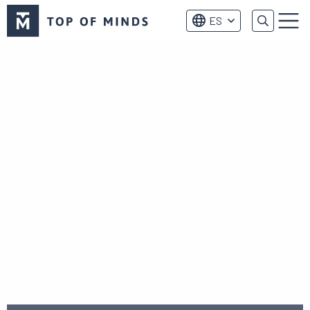
Logo
ES
de
Menú
Top
of
Minds