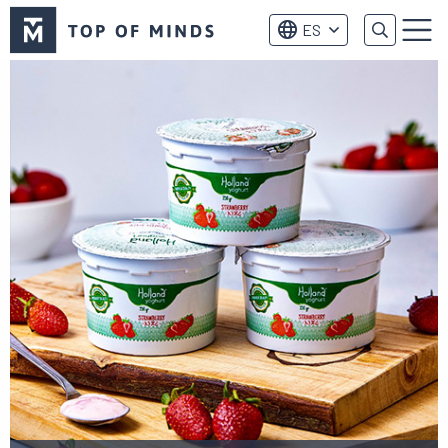
Logo
ES
de
Menú
Top
of
Minds