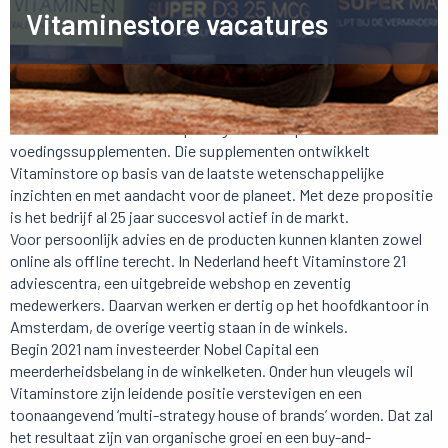
Vitaminestore vacatures
Vitaminstore is een innovatieve omni-channel retailer en
marktleider in Nederland op het gebied van premium
voedingssupplementen. Die supplementen ontwikkelt
Vitaminstore op basis van de laatste wetenschappelijke
inzichten en met aandacht voor de planeet. Met deze propositie
is het bedrijf al 25 jaar succesvol actief in de markt.
Voor persoonlijk advies en de producten kunnen klanten zowel
online als offline terecht. In Nederland heeft Vitaminstore 21
adviescentra, een uitgebreide webshop en zeventig
medewerkers. Daarvan werken er dertig op het hoofdkantoor in
Amsterdam, de overige veertig staan in de winkels.
Begin 2021 nam investeerder Nobel Capital een
meerderheidsbelang in de winkelketen. Onder hun vleugels wil
Vitaminstore zijn leidende positie verstevigen en een
toonaangevend ‘multi-strategy house of brands’ worden. Dat zal
het resultaat zijn van organische groei en een buy-and-