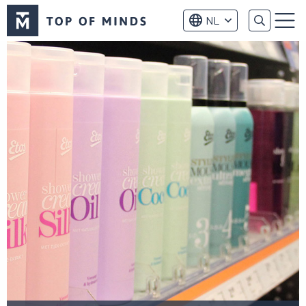
Top
NL
of
Menu
Minds
logo