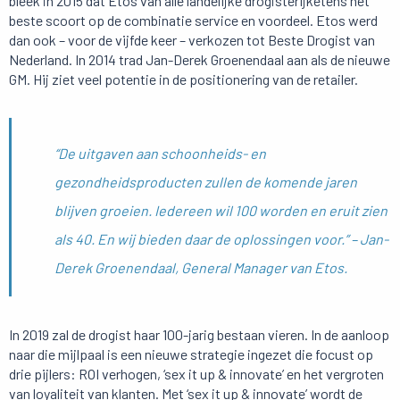
bleek in 2015 dat Etos van alle landelijke drogisterijketens het
beste scoort op de combinatie service en voordeel. Etos werd
dan ook – voor de vijfde keer – verkozen tot Beste Drogist van
Nederland. In 2014 trad Jan-Derek Groenendaal aan als de nieuwe
GM. Hij ziet veel potentie in de positionering van de retailer.
“De uitgaven aan schoonheids- en
gezondheidsproducten zullen de komende jaren
blijven groeien. Iedereen wil 100 worden en eruit zien
als 40. En wij bieden daar de oplossingen voor.” – Jan-
Derek Groenendaal, General Manager van Etos.
In 2019 zal de drogist haar 100-jarig bestaan vieren. In de aanloop
naar die mijlpaal is een nieuwe strategie ingezet die focust op
drie pijlers: ROI verhogen, ‘sex it up & innovate’ en het vergroten
van loyaliteit van klanten. Met ‘sex it up & innovate’ wordt de