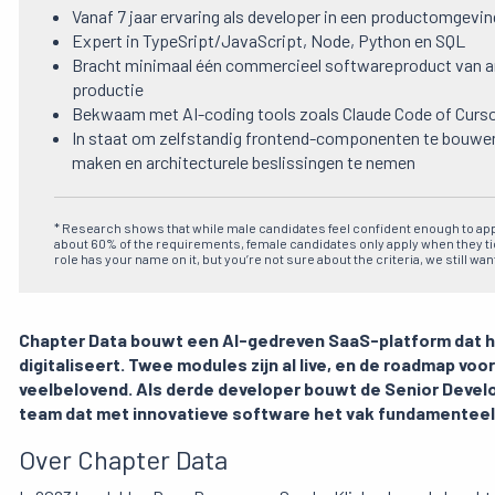
Vanaf 7 jaar ervaring als developer in een productomgevin
Expert in TypeSript/JavaScript, Node, Python en SQL
Bracht minimaal één commercieel softwareproduct van ar
productie
Bekwaam met AI-coding tools zoals Claude Code of Curs
In staat om zelfstandig frontend-componenten te bouwe
maken en architecturele beslissingen te nemen
* Research shows that while male candidates feel confident enough to ap
about 60% of the requirements, female candidates only apply when they tick
role has your name on it, but you’re not sure about the criteria, we still wan
Chapter Data bouwt een AI-gedreven SaaS-platform dat he
digitaliseert. Twee modules zijn al live, en de roadmap 
veelbelovend. Als derde developer bouwt de Senior Develo
team dat met innovatieve software het vak fundamenteel
Over Chapter Data