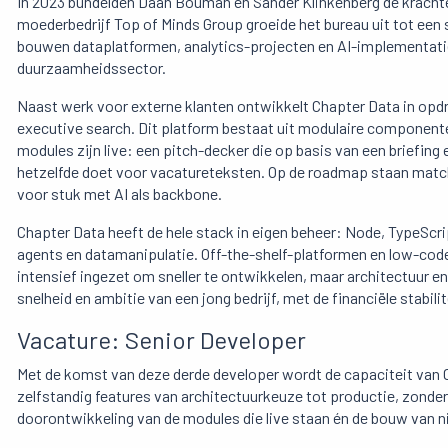
In 2023 bundelden Daan Bouman en Sander Klinkenberg de krachte
moederbedrijf Top of Minds Group groeide het bureau uit tot een s
bouwen dataplatformen, analytics-projecten en AI-implementatie
duurzaamheidssector.
Naast werk voor externe klanten ontwikkelt Chapter Data in opd
executive search. Dit platform bestaat uit modulaire componenten
modules zijn live: een pitch-decker die op basis van een briefing 
hetzelfde doet voor vacatureteksten. Op de roadmap staan matc
voor stuk met AI als backbone.
Chapter Data heeft de hele stack in eigen beheer: Node, TypeScr
agents en datamanipulatie. Off-the-shelf-platformen en low-code
intensief ingezet om sneller te ontwikkelen, maar architectuur e
snelheid en ambitie van een jong bedrijf, met de financiële stabili
Vacature: Senior Developer
Met de komst van deze derde developer wordt de capaciteit van 
zelfstandig features van architectuurkeuze tot productie, zond
doorontwikkeling van de modules die live staan én de bouw van 