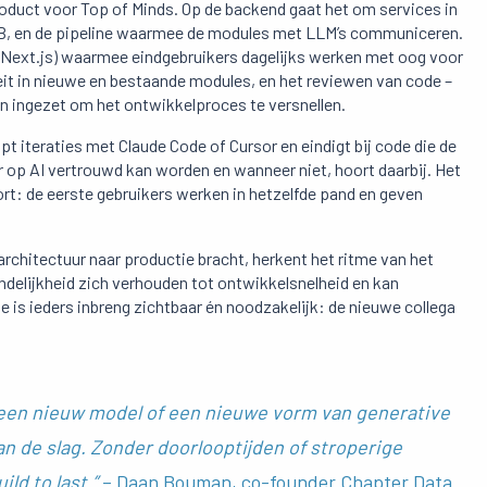
roduct voor Top of Minds. Op de backend gaat het om services in
B, en de pipeline waarmee de modules met LLM’s communiceren.
/Next.js) waarmee eindgebruikers dagelijks werken met oog voor
eit in nieuwe en bestaande modules, en het reviewen van code –
en ingezet om het ontwikkelproces te versnellen.
t iteraties met Claude Code of Cursor en eindigt bij code die de
op AI vertrouwd kan worden en wanneer niet, hoort daarbij. Het
kort: de eerste gebruikers werken in hetzelfde pand en geven
chitectuur naar productie bracht, herkent het ritme van het
ndelijkheid zich verhouden tot ontwikkelsnelheid en kan
 is ieders inbreng zichtbaar én noodzakelijk: de nieuwe collega
r een nieuw model of een nieuwe vorm van generative
 de slag. Zonder doorlooptijden of stroperige
ld to last.”
– Daan Bouman, co-founder Chapter Data