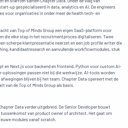
n en startten samen Chapter Data. Onder de vlag van
tart-up gespecialiseerd in data, analytics en AI. De engineers
s voor organisaties in onder meer de health tech- en
racht van Top of Minds Group een eigen SaaS-platform voor
 die elke stap in het recruitmentproces digitaliseren. Twee
een scherpe klantpresentatie neerzet en een job profile writer die
hing, kandidaatresearch en aanvullende workflowmodules, stuk
ipt en Next.js voor backend en frontend, Python voor custom AI-
-oplossingen passen niet bij die werkwijze. AI-tools worden
n afwegingen blijven bij het team. Chapter Data opereert met de
teit van de Top of Minds Group als basis.
Chapter Data verder uitgebreid. De Senior Developer bouwt
er tussenkomst van product owner of architect. Het gaat om
nieuwe modules vanaf scratch.