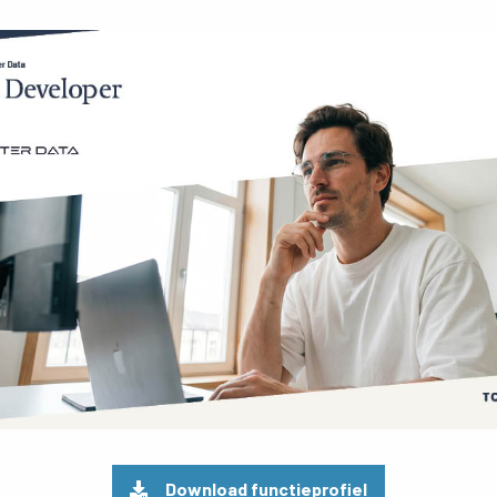
Preview
pdf
Download functieprofiel