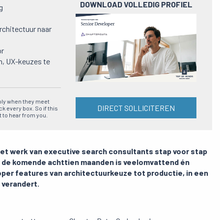
DOWNLOAD VOLLEDIG PROFIEL
g
Preview
chitectuur naar
pdf
or
n, UX-keuzes te
ply when they meet
DIRECT SOLLICITEREN
 every box. So if this
t to hear from you.
t werk van executive search consultants stap voor stap
voor de komende achttien maanden is veelomvattend én
per features van architectuurkeuze tot productie, in een
 verandert.