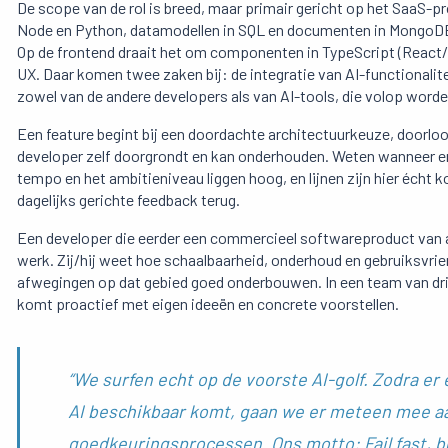
De scope van de rol is breed, maar primair gericht op het SaaS-p
Node en Python, datamodellen in SQL en documenten in MongoD
Op de frontend draait het om componenten in TypeScript (React
UX. Daar komen twee zaken bij: de integratie van AI-functionalit
zowel van de andere developers als van AI-tools, die volop word
Een feature begint bij een doordachte architectuurkeuze, doorloop
developer zelf doorgrondt en kan onderhouden. Weten wanneer er 
tempo en het ambitieniveau liggen hoog, en lijnen zijn hier écht 
dagelijks gerichte feedback terug.
Een developer die eerder een commercieel softwareproduct van ar
werk. Zij/hij weet hoe schaalbaarheid, onderhoud en gebruiksvrie
afwegingen op dat gebied goed onderbouwen. In een team van drie
komt proactief met eigen ideeën en concrete voorstellen.
“We surfen echt op de voorste AI-golf. Zodra e
AI beschikbaar komt, gaan we er meteen mee aan
goedkeuringsprocessen. Ons motto: Fail fast, bui