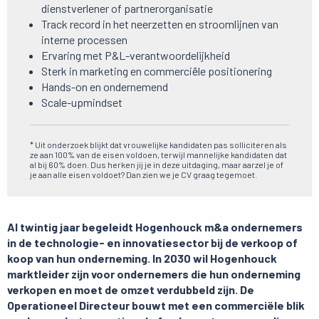
dienstverlener of partnerorganisatie
Track record in het neerzetten en stroomlijnen van
interne processen
Ervaring met P&L-verantwoordelijkheid
Sterk in marketing en commerciële positionering
Hands-on en ondernemend
Scale-upmindset
* Uit onderzoek blijkt dat vrouwelijke kandidaten pas solliciteren als
ze aan 100% van de eisen voldoen, terwijl mannelijke kandidaten dat
al bij 60% doen. Dus herken jij je in deze uitdaging, maar aarzel je of
je aan alle eisen voldoet? Dan zien we je CV graag tegemoet.
Al twintig jaar begeleidt Hogenhouck m&a ondernemers
in de technologie- en innovatiesector bij de verkoop of
koop van hun onderneming. In 2030 wil Hogenhouck
marktleider zijn voor ondernemers die hun onderneming
verkopen en moet de omzet verdubbeld zijn. De
Operationeel Directeur bouwt met een commerciële blik