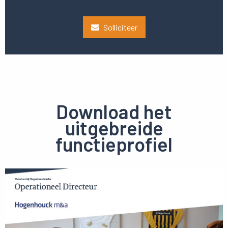
Solliciteer
Download het
uitgebreide
functieprofiel
Preview
pdf