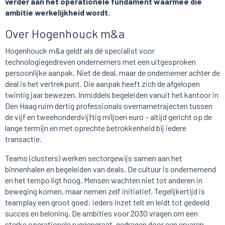
verder aan het operationele fundament waarmee die
ambitie werkelijkheid wordt.
Over Hogenhouck m&a
Hogenhouck m&a geldt als dé specialist voor
technologiegedreven ondernemers met een uitgesproken
persoonlijke aanpak. Niet de deal, maar de ondernemer achter de
deal is het vertrekpunt. Die aanpak heeft zich de afgelopen
twintig jaar bewezen. Inmiddels begeleiden vanuit het kantoor in
Den Haag ruim dertig professionals overnametrajecten tussen
de vijf en tweehonderdvijftig miljoen euro – altijd gericht op de
lange termijn en met oprechte betrokkenheid bij iedere
transactie.
Teams (clusters) werken sectorgewijs samen aan het
binnenhalen en begeleiden van deals. De cultuur is ondernemend
en het tempo ligt hoog. Mensen wachten niet tot anderen in
beweging komen, maar nemen zelf initiatief. Tegelijkertijd is
teamplay een groot goed: ieders inzet telt en leidt tot gedeeld
succes en beloning. De ambities voor 2030 vragen om een
sterke operationele ruggengraat, gedragen door een ervaren