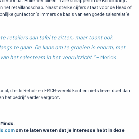
voor dat Holie niet alleen in alle schappen in de Benelux ligt,
 het retaillandschap. Naast sterke cijfers staat voor de Head of
nlijke gunfactor is immers de basis van een goede salesrelatie.
te retailers aan tafel te zitten, maar toont ook
 langs te gaan. De kans om te groeien is enorm, met
an het salesteam in het vooruitzicht.”
– Merick
nal, die de Retail- en FMCG-wereld kent en niets liever doet dan
n het bedrijf verder vergroot.
 Minds.
ds.com
om te laten weten dat je interesse hebt in deze