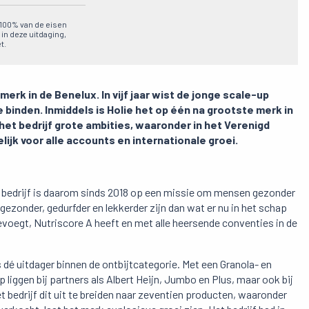
n 100% van de eisen
 in deze uitdaging,
t.
erk in de Benelux. In vijf jaar wist de jonge scale-up
e binden. Inmiddels is Holie het op één na grootste merk in
het bedrijf grote ambities, waaronder in het Verenigd
lijk voor alle accounts en internationale groei.
et bedrijf is daarom sinds 2018 op een missie om mensen gezonder
gezonder, gedurfder en lekkerder zijn dan wat er nu in het schap
oevoegt, Nutriscore A heeft en met alle heersende conventies in de
 dé uitdager binnen de ontbijtcategorie. Met een Granola- en
p liggen bij partners als Albert Heijn, Jumbo en Plus, maar ook bij
 bedrijf dit uit te breiden naar zeventien producten, waaronder