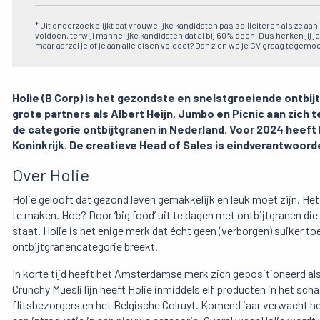
* Uit onderzoek blijkt dat vrouwelijke kandidaten pas solliciteren als ze aa
voldoen, terwijl mannelijke kandidaten dat al bij 60% doen. Dus herken jij je
maar aarzel je of je aan alle eisen voldoet? Dan zien we je CV graag tegemoe
Holie (B Corp) is het gezondste en snelstgroeiende ontbijtm
grote partners als Albert Heijn, Jumbo en Picnic aan zich t
de categorie ontbijtgranen in Nederland. Voor 2024 heeft 
Koninkrijk. De creatieve Head of Sales is eindverantwoorde
Over Holie
Holie gelooft dat gezond leven gemakkelijk en leuk moet zijn. H
te maken. Hoe? Door ‘big food’ uit te dagen met ontbijtgranen die 
staat. Holie is het enige merk dat écht geen (verborgen) suiker t
ontbijtgranencategorie breekt.
In korte tijd heeft het Amsterdamse merk zich gepositioneerd als
Crunchy Muesli lijn heeft Holie inmiddels elf producten in het scha
flitsbezorgers en het Belgische Colruyt. Komend jaar verwacht het