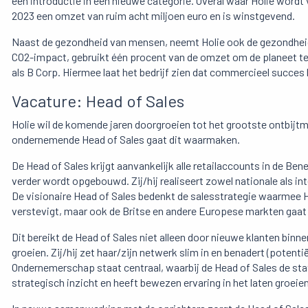
een introductie in een nieuwe categorie. Overal waar Holie wordt v
2023 een omzet van ruim acht miljoen euro en is winstgevend.
Naast de gezondheid van mensen, neemt Holie ook de gezondheid v
CO2-impact, gebruikt één procent van de omzet om de planeet te 
als B Corp. Hiermee laat het bedrijf zien dat commercieel succe
Vacature: Head of Sales
Holie wil de komende jaren doorgroeien tot het grootste ontbijt
ondernemende Head of Sales gaat dit waarmaken.
De Head of Sales krijgt aanvankelijk alle retailaccounts in de Ben
verder wordt opgebouwd. Zij/hij realiseert zowel nationale als in
De visionaire Head of Sales bedenkt de salesstrategie waarmee Hol
verstevigt, maar ook de Britse en andere Europese markten gaat
Dit bereikt de Head of Sales niet alleen door nieuwe klanten binn
groeien. Zij/hij zet haar/zijn netwerk slim in en benadert (potenti
Ondernemerschap staat centraal, waarbij de Head of Sales de statu
strategisch inzicht en heeft bewezen ervaring in het laten groeie