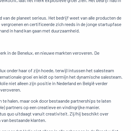
erkocht, laat het merk explosieve groei zien. Het bedrijf had in
an de planeet serieus. Het bedrijf weet van alle producten de
vergroenen en certificeerde zich reeds in de jonge startupfase
s hand in hand kan gaan met duurzaamheid.
merk in de Benelux, en nieuwe markten veroveren. De
elux onder haar of zijn hoede, terwijl intussen het salesteam
ternationale groei en leidt op termijn het dynamische salesteam.
ie niet alleen zijn positie in Nederland en België verder
 veroveren.
en te halen, maar ook door bestaande partnerships te laten
ële) partners op een creatieve en vindingrijke manier.
s quo uitdaagt vanuit creativiteit. Zij/hij beschikt over
n van bestaande klanten.