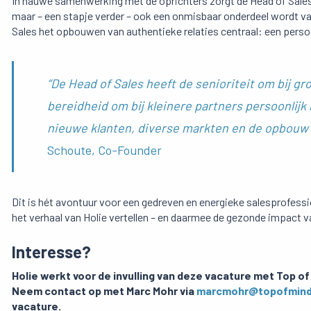
In nauwe samenwerking met de oprichters zorgt de Head of Sales er
maar – een stapje verder – ook een onmisbaar onderdeel wordt van
Sales het opbouwen van authentieke relaties centraal: een persoo
“De Head of Sales heeft de senioriteit om bij gro
bereidheid om bij kleinere partners persoonlijk
nieuwe klanten, diverse markten en de opbouw v
Schoute, Co-Founder
Dit is hét avontuur voor een gedreven en energieke salesprofessio
het verhaal van Holie vertellen – en daarmee de gezonde impact va
Interesse?
Holie werkt voor de invulling van deze vacature met Top of
Neem contact op met Marc Mohr via
marcmohr@topofmin
vacature.