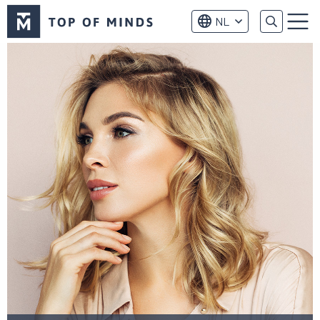
Top
NL
of
Menu
Minds
logo