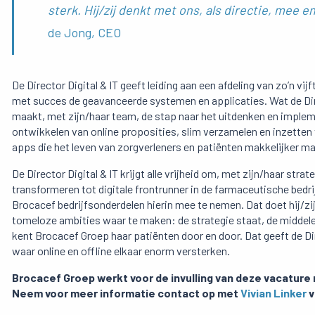
sterk. Hij/zij denkt met ons, als directie, mee 
de Jong, CEO
De Director Digital & IT geeft leiding aan een afdeling van zo’n 
met succes de geavanceerde systemen en applicaties. Wat de Direc
maakt, met zijn/haar team, de stap naar het uitdenken en impleme
ontwikkelen van online proposities, slim verzamelen en inzetten
apps die het leven van zorgverleners en patiënten makkelijker m
De Director Digital & IT krijgt alle vrijheid om, met zijn/haar stra
transformeren tot digitale frontrunner in de farmaceutische bedri
Brocacef bedrijfsonderdelen hierin mee te nemen. Dat doet hij/zi
tomeloze ambities waar te maken: de strategie staat, de middele
kent Brocacef Groep haar patiënten door en door. Dat geeft de Dir
waar online en offline elkaar enorm versterken.
Brocacef Groep werkt voor de invulling van deze vacature 
Neem voor meer informatie contact op met
Vivian Linker
v