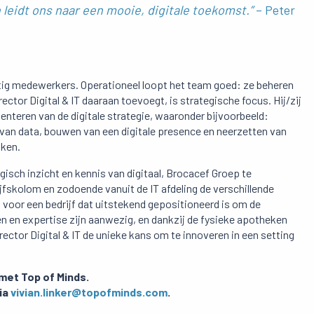
en leidt ons naar een mooie, digitale toekomst.”
– Peter
vijftig medewerkers. Operationeel loopt het team goed: ze beheren
tor Digital & IT daaraan toevoegt, is strategische focus. Hij/zij
nteren van de digitale strategie, waaronder bijvoorbeeld:
 van data, bouwen van een digitale presence en neerzetten van
aken.
tegisch inzicht en kennis van digitaal, Brocacef Groep te
jfskolom en zodoende vanuit de IT afdeling de verschillende
j voor een bedrijf dat uitstekend gepositioneerd is om de
n en expertise zijn aanwezig, en dankzij de fysieke apotheken
ector Digital & IT de unieke kans om te innoveren in een setting
met Top of Minds.
ia
vivian.linker@topofminds.com
.