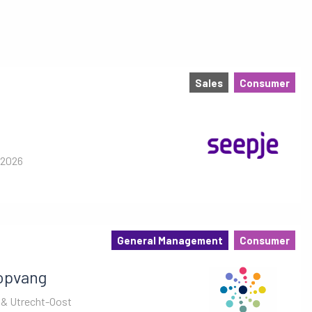
Sales
Consumer
 2026
General Management
Consumer
opvang
 & Utrecht-Oost