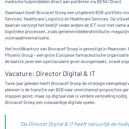
medische hulpmiddelen direct aan patiënten via BENU Direct.
Daarnaast biedt Brocacef Groep een uitgebreid B2B-portfolio on
Services, Healthcare Logistics en Healthcare Services. Op vrijwel
daarvan verzorgt het bedrijf onder andere de ICT voor met name 
logistieke processen, zoals geneesmiddelendistributie, magazijn
voorraadinventarisatie.
Het hoofdkantoor van Brocacef Groep is gevestigd in Maarssen. H
Phoenix Group – een grote Europese farmaceutische organisatie.
de laatste jaren een spectaculaire groei doorgemaakt, zowel organ
Vacature: Director Digital & IT
Twee jaar geleden heeft Brocacef Groep de strategie neergelegd w
plannen is de transitie van B2B naar omnichannel proposities geri
stappen gezet, maar op digitaal vlak is verdere versnelling nodig.
Brocacef Groep een volwaardige digitale speler.
“De Director Digital & IT heeft natuurlijk de no