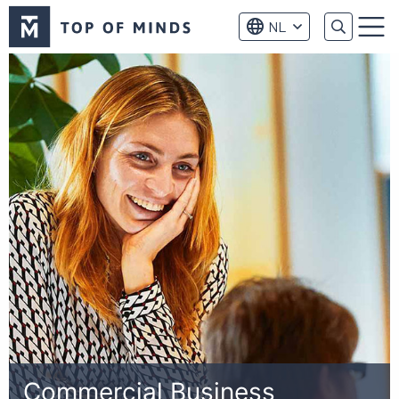
Top
NL
of
Menu
Minds
logo
Commercial Business