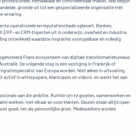
e professioneel, herhaalbaar en controleerbaar maken. Wat begon
handelde, groeide uit tot een gespecialiseerde organisatie met
e-ervaring.
recte operationele en reputatieschade oplevert. Banken,
 ERP- en CRM-trajecten uit in onderwijs, overheid en industrie.
ling ontwikkeld waardoor migraties voorspelbaar en volledig
rsgenoteerd Frans ecosysteem van digitale transformatiebureaus
stralië. De volgende stap is een vestiging in Frankrijk of
gratiespecialist van Europa worden. Niet alleen in uitvoering,
X actief in whitepapers, klantcases en video’s, en werkt het aan
ssionals aan die ambitie. Ruimte om te groeien, samenwerken en
atie werken, met elkaar en voor klanten. Deuren staan altijd open
groot goed, net als persoonlijke groei. Medewerkers worden