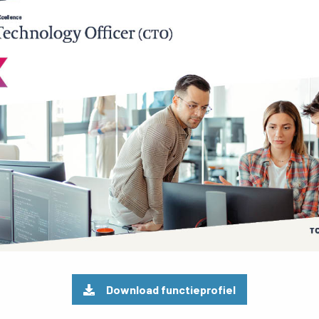
Preview
pdf
Download functieprofiel