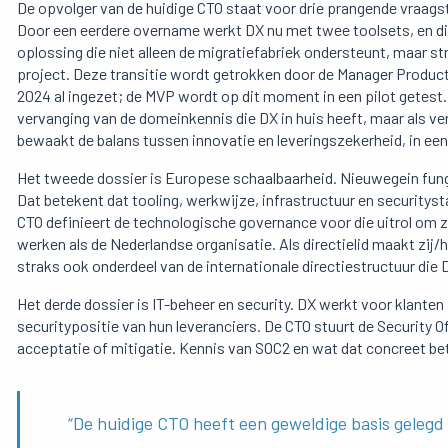
De opvolger van de huidige CTO staat voor drie prangende vraags
Door een eerdere overname werkt DX nu met twee toolsets, en 
oplossing die niet alleen de migratiefabriek ondersteunt, maar s
project. Deze transitie wordt getrokken door de Manager Producto
2024 al ingezet; de MVP wordt op dit moment in een pilot getest. P
vervanging van de domeinkennis die DX in huis heeft, maar als v
bewaakt de balans tussen innovatie en leveringszekerheid, in een
Het tweede dossier is Europese schaalbaarheid. Nieuwegein funge
Dat betekent dat tooling, werkwijze, infrastructuur en security
CTO definieert de technologische governance voor die uitrol
om z
werken als de Nederlandse organisatie. Als directielid maakt zij/hi
straks ook onderdeel van de internationale directiestructuur die
Het derde dossier is IT-beheer en security. DX werkt voor klante
securitypositie van hun leveranciers. De CTO stuurt de Security O
acceptatie of mitigatie. Kennis van SOC2 en wat dat concreet be
“De huidige CTO heeft een geweldige basis gelegd