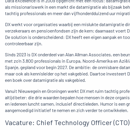
Data eXcellence is in 2009 opgericht met één focus: datamigrati
als missionariswerk in een markt die datamigratie als bijzaak be
tachtig professionals en meer dan vijfhonderdduizend uur migrati
DX werkt voor organisaties waarbij een mislukte datamigratie di
verzekeraars en pensioenfondsen zijn de kern; daarnaast voert DX
De solution is onderscheidend: DX heeft een eigen aanpak en too
controleerbaar zijn.
Sinds 2023 is DX onderdeel van Alan Allman Associates, een beu
met zo’n 3.800 professionals in Europa, Noord-Amerika en Azië/Au
Spanje, gepland voor begin 2027. De ambitie: de onmisbare datami
maar ook als kennisleider op het vakgebied. Daartoe investeert D
een boek over datamigratie als vakgebied.
Vanuit Nieuwegein en Groningen werkt DX met ruim tachtig profe
altijd beter: die drie waarden bepalen hoe mensen in deze organis
en iedereen luncht samen, inclusief directieleden. Humor is een 
aangemoedigd initiatief te nemen en zich verder te ontwikkelen.
Vacature: Chief Technology Officer (CTO)