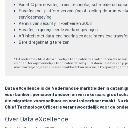
Vanaf 10 jaar ervaring in een technologische leiderschapsr
Ervaring met platformvervanging of tooling-doorontwikke
serviceomgeving
Kennis van security, IT-beheer en SOC2
Ervaring in gereguleerde werkomgevingen
Affiniteit met data-engineering en dataintensieve trans
Bereid regelmatig te reizen
* Uit onderzoek blijkt dat vrouwelijke kandidaten pas solliciteren als ze aa
voldoen, terwijl mannelijke kandidaten dat al bij 60% doen. Dus herken jij je
maar aarzel je of je aan alle eisen voldoet? Dan zien we je CV graag tegemoe
Data eXcellence is de Nederlandse marktleider in datamig
voor banken, pensioenfondsen en verzekeraars grootschal
die migraties voorspelbaar en controleerbaar maakt. Nu rich
Chief Technology Officer is verantwoordelijk voor de onde
Over Data eXcellence