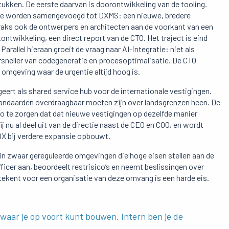
tukken. De eerste daarvan is doorontwikkeling van de tooling.
die worden samengevoegd tot DXMS: een nieuwe, bredere
traks ook de ontwerpers en architecten aan de voorkant van een
ntwikkeling, een direct report van de CTO. Het traject is eind
arallel hieraan groeit de vraag naar AI-integratie: niet als
ersneller van codegeneratie en procesoptimalisatie. De CTO
 omgeving waar de urgentie altijd hoog is.
ert als shared service hub voor de internationale vestigingen.
standaarden overdraagbaar moeten zijn over landsgrenzen heen. De
o te zorgen dat
dat nieuwe vestigingen op dezelfde manier
j nu al deel uit van de directie naast de CEO en COO, en wordt
 DX bij verdere expansie opbouwt.
n in zwaar gereguleerde omgevingen die hoge eisen stellen aan de
fficer aan, beoordeelt restrisico’s en neemt beslissingen over
tekent voor een organisatie van deze omvang is een harde eis.
 waar je op voort kunt bouwen. Intern ben je de