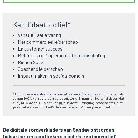
Kandidaatprofiel*
Vanaf 10 jaar ervaring
Met commercieel leiderschap
En customer success
Met focus op implementatie en opschaling
Binnen SaaS
Coachend leiderschap
Impact maken in sociaal domein
* Uit onderzoek blijkt dat vrouwelijke kandidaten pas solliciteren als
ze aan 100% van de eisen voldoen, terwijl mannelijke kandidaten dat
al bij 60% doen. Dus herken jij je in deze uitdaging, maar aarzel je of
je aan alle eisen voldoet? Dan zien we je CV graag tegemoet.
De digitale zorgverbinders van Sanday ontzorgen
huisartsen en apothekers middels een innovatief