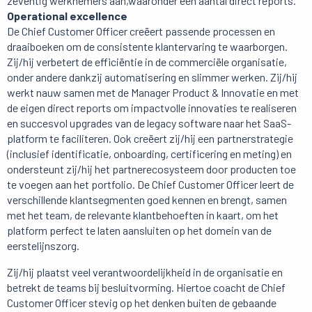
zeventig werknemers aan,waaronder een aantal direct reports.
Operational excellence
De Chief Customer Officer creëert passende processen en
draaiboeken om de consistente klantervaring te waarborgen.
Zij/hij verbetert de efficiëntie in de commerciële organisatie,
onder andere dankzij automatisering en slimmer werken. Zij/hij
werkt nauw samen met de Manager Product & Innovatie en met
de eigen direct reports om impactvolle innovaties te realiseren
en succesvol upgrades van de legacy software naar het SaaS-
platform te faciliteren. Ook creëert zij/hij een partnerstrategie
(inclusief identificatie, onboarding, certificering en meting) en
ondersteunt zij/hij het partnerecosysteem door producten toe
te voegen aan het portfolio. De Chief Customer Officer leert de
verschillende klantsegmenten goed kennen en brengt, samen
met het team, de relevante klantbehoeften in kaart, om het
platform perfect te laten aansluiten op het domein van de
eerstelijnszorg.
Zij/hij plaatst veel verantwoordelijkheid in de organisatie en
betrekt de teams bij besluitvorming. Hiertoe coacht de Chief
Customer Officer stevig op het denken buiten de gebaande