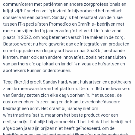
communiceren met patiënten en andere zorgprofessionals en
krijgt zij/hij snel en veilig inzicht in bijvoorbeeld het medisch
dossier van een patiënt. Sanday is het resultaat van de fusie
tussen IT-specialisten Promedico en Omnihis– bedrijven met
meer dan vijfendertig jaar ervaring in het veld. De fusie vond
plaats in 2022, om nog beter het verschil te maken in de zorg.
Daartoe wordt nu hard gewerkt aan de integratie van producten
en het upgraden van legacy software naar SaaS bij bestaande
klanten, maar ook aan andere innovaties, zoals het aansluiten
van partners die op lokaal en landelijk niveau de huisartsen en
apothekers kunnen ondersteunen.
Tegelijkertijd groeit Sanday hard, want huisartsen en apothekers
zien de meerwaarde van het platform. De ruim 150 medewerkers
van Sanday zetten zich elke dag voor hen in. Met succes: de
customer churn is zeer laag en de klanttevredenheidsscore
bedraagt een acht. Het draait bij Sanday niet om
winstmaximalisatie, maar om het beste product voor een
eerlijke prijs. Dat blijkt bijvoorbeeld uit het feit dat het bedrijf het
afgelopen jaar zijn prijzen niet heeft geïndexeerd, om de
bedrijfsvoering van huisartsenpraktijken niet verder onder druk