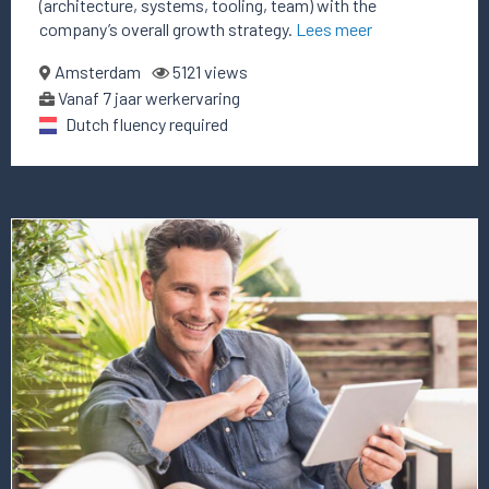
(architecture, systems, tooling, team) with the
company’s overall growth strategy.
Lees meer
Amsterdam
5121 views
Vanaf 7 jaar werkervaring
Dutch fluency required
Lees
meer
over
deze
vacature
Chief
Digital
Officer