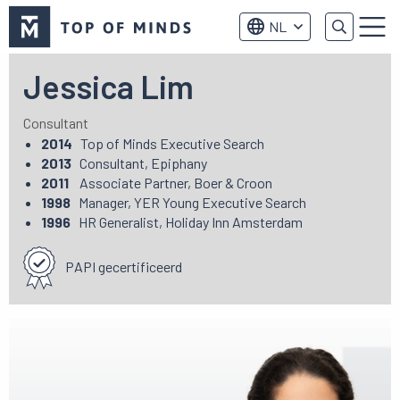
Top
NL
of
Menu
Minds
logo
Jessica Lim
Consultant
2014
Top of Minds Executive Search
2013
Consultant, Epiphany
2011
Associate Partner, Boer & Croon
1998
Manager, YER Young Executive Search
1996
HR Generalist, Holiday Inn Amsterdam
PAPI gecertificeerd