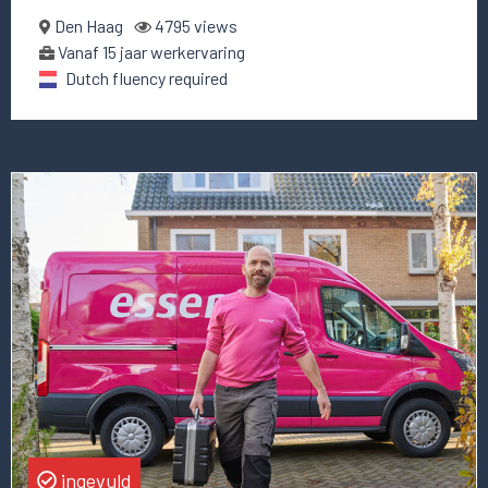
Den Haag
4795 views
Vanaf 15 jaar werkervaring
Dutch fluency required
Lees
meer
over
deze
vacature
CIO
ingevuld