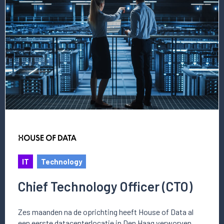
vacature
Chief
Technology
Officer
(CTO)
IT
Technology
Chief Technology Officer (CTO)
Zes maanden na de oprichting heeft House of Data al
een eerste datacenterlocatie in Den Haag verworven,