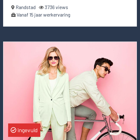
Randstad
3736 views
Vanaf 15 jaar werkervaring
Lees
meer
over
deze
vacature
Director
of
Product
ingevuld