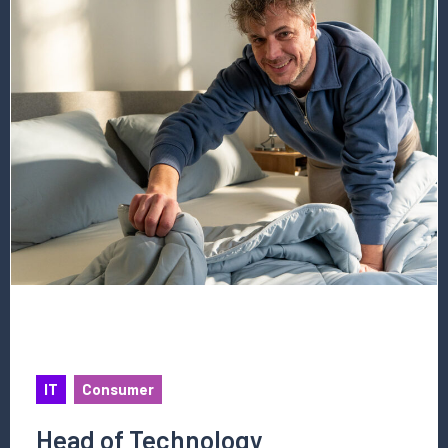
over
deze
vacature
Head
of
Technology
IT
Consumer
Head of Technology