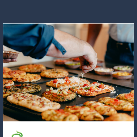
Lees
meer
over
deze
vacature
IT
Manager