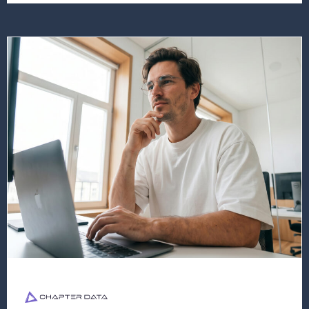
Lees
meer
over
deze
vacature
Senior
Developer