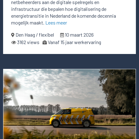
netbeheerders aan de digitale spelregels en
infrastructuur die bepalen hoe digitalisering de
energietransitie in Nederland de komende decennia
mogelijk maakt.
Lees meer
Den Haag / flexibel
10 maart 2026
3162 views
Vanaf 15 jaar werkervaring
Lees
meer
over
deze
vacature
CIO