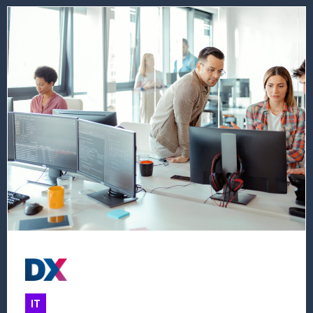
Lees
meer
over
deze
vacature
Chief
Technology
Officer
(CTO)
IT