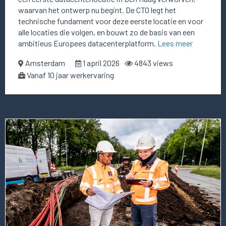
waarvan het ontwerp nu begint. De CTO legt het
technische fundament voor deze eerste locatie en voor
alle locaties die volgen, en bouwt zo de basis van een
ambitieus Europees datacenterplatform.
Lees meer
Amsterdam
1 april 2026
4843 views
Vanaf 10 jaar werkervaring
Lees
meer
over
deze
vacature
Themalead
Digitalisering
Energiesector
(CIO)