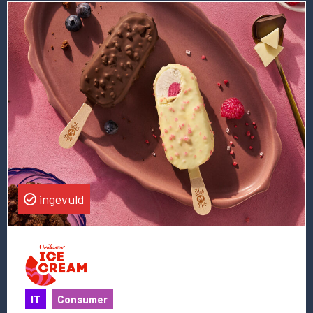
Lees
meer
over
deze
vacature
Chief
Data
Officer
ingevuld
IT
Consumer