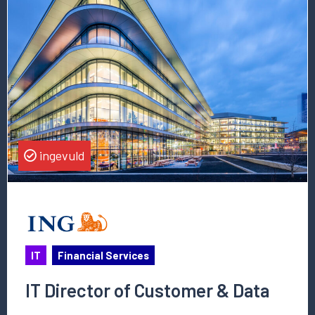
deze
vacature
IT
Director
of
Customer
&
Data
ingevuld
IT
Financial Services
IT Director of Customer & Data