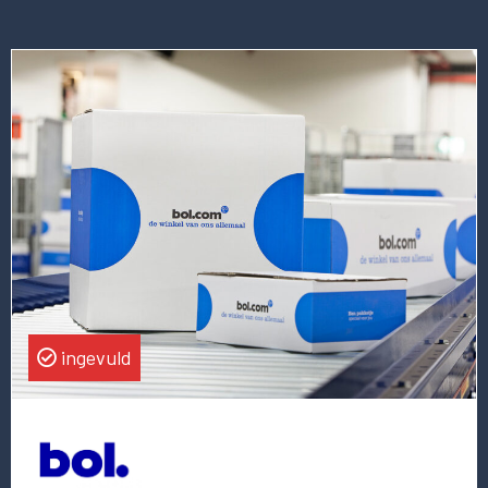
Lees
meer
over
deze
vacature
Product
Director
ingevuld