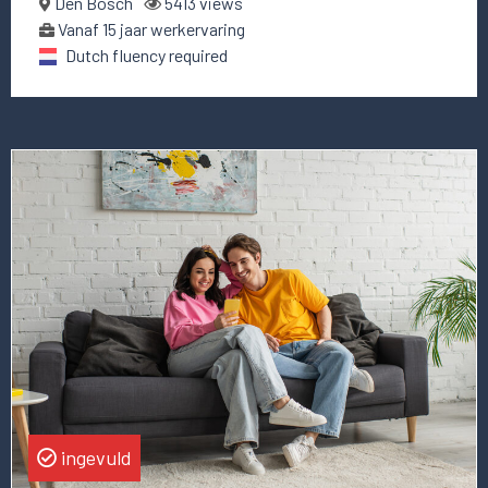
Den Bosch
5413 views
Vanaf 15 jaar werkervaring
Dutch fluency required
Lees
meer
over
deze
vacature
CTO
ingevuld