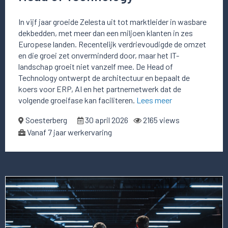
In vijf jaar groeide Zelesta uit tot marktleider in wasbare
dekbedden, met meer dan een miljoen klanten in zes
Europese landen. Recentelijk verdrievoudigde de omzet
en die groei zet onverminderd door, maar het IT-
landschap groeit niet vanzelf mee. De Head of
Technology ontwerpt de architectuur en bepaalt de
koers voor ERP, AI en het partnernetwerk dat de
volgende groeifase kan faciliteren.
Lees meer
Soesterberg
30 april 2026
2165 views
Vanaf 7 jaar werkervaring
Lees
meer
over
deze