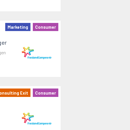
Marketing
Consumer
ger
gen
onsulting Exit
Consumer