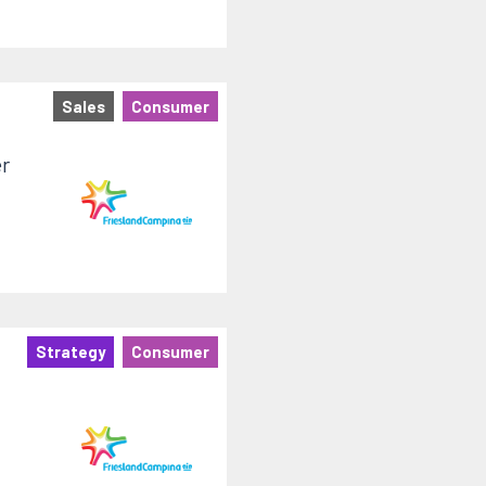
Sales
Consumer
r
Strategy
Consumer