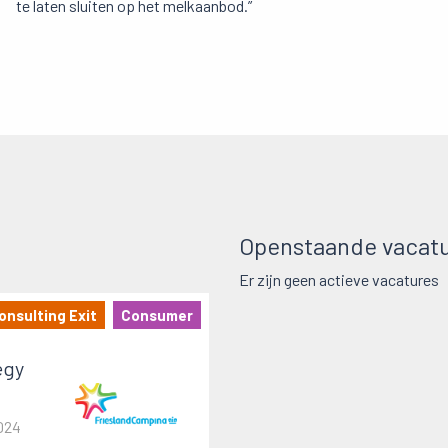
te laten sluiten op het melkaanbod.”
Openstaande vacatu
Er zijn geen actieve vacatures
onsulting Exit
Consumer
egy
024