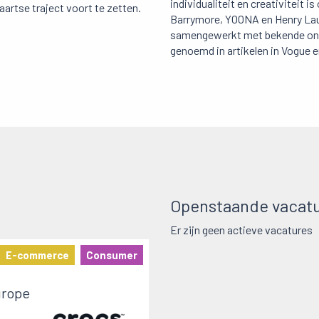
individualiteit en creativiteit
rtse traject voort te zetten.
Barrymore, YOONA en Henry Lau.
samengewerkt met bekende ontw
genoemd in artikelen in Vogue e
Openstaande vacatu
Er zijn geen actieve vacatures
E-commerce
Consumer
urope