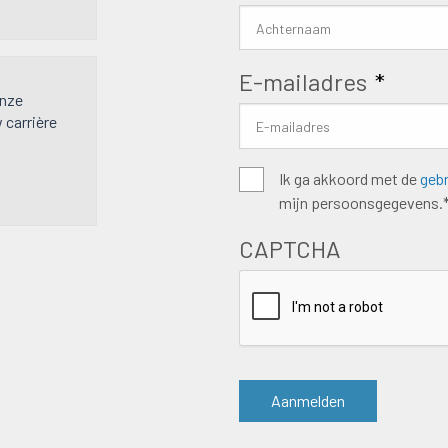
E-mailadres
*
onze
w carrière
Algemene
Ik ga akkoord met de
geb
mijn persoonsgegevens.
voorwaarden
*
CAPTCHA