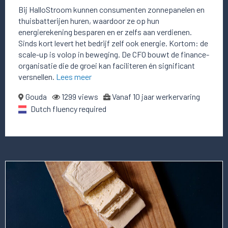
Bij HalloStroom kunnen consumenten zonnepanelen en
thuisbatterijen huren, waardoor ze op hun
energierekening besparen en er zelfs aan verdienen.
Sinds kort levert het bedrijf zelf ook energie. Kortom: de
scale-up is volop in beweging. De CFO bouwt de finance-
organisatie die de groei kan faciliteren én significant
versnellen.
Lees meer
Gouda
1299 views
Vanaf 10 jaar werkervaring
Dutch fluency required
Lees
meer
over
deze
vacature
CFO