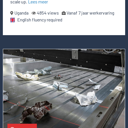
scale up.
Lees meer
Uganda
4854 views
Vanaf 7 jaar werkervaring
English fluency required
Lees
meer
over
deze
vacature
Chief
Financial
Officer