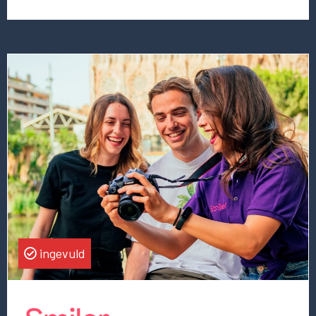
Lees
meer
over
deze
vacature
CFOO
(Chief
Financial
&
Operations
Officer)
ingevuld