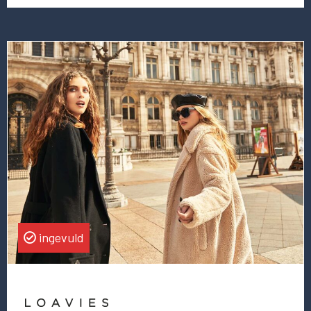
Lees
meer
over
deze
vacature
Chief
Financial
Officer
ingevuld