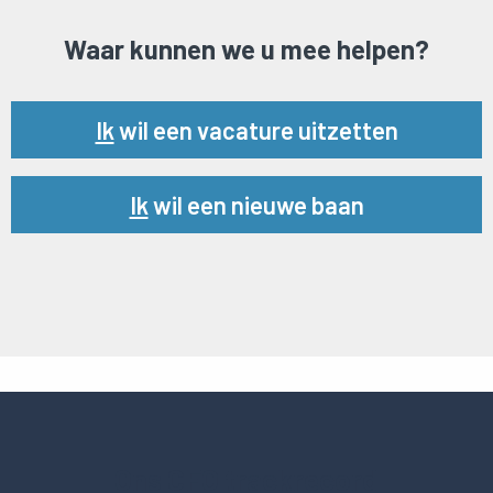
Waar kunnen we u mee helpen?
Url
Ik
wil een vacature uitzetten
Url
Ik
wil een nieuwe baan
Ons CFO trackrecord