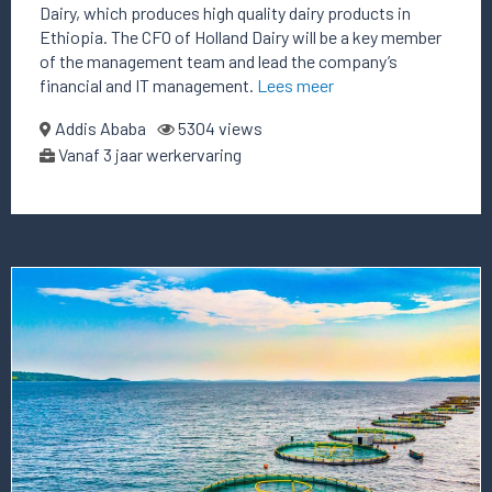
Dairy, which produces high quality dairy products in
Ethiopia. The CFO of Holland Dairy will be a key member
of the management team and lead the company’s
financial and IT management.
Lees meer
Addis Ababa
5304 views
Vanaf 3 jaar werkervaring
Lees
meer
over
deze
vacature
CFO