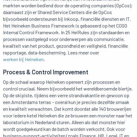
markten worden bediend door de operating companies (OpCos);
daarnaast zijn er Shared Service Centers die de OpCos
bijvoorbeeld ondersteunen bij inkoop, financiële diensten en IT.
Het Heineken Business Framework is gebaseerd op het COSO
Internal Control Framework. In 25 HeiRules zijn standaarden en
processen vastgelegd voor onderwerpen als communicatie,
kwaliteit van het product, gezondheid en veiligheid, financiële
rapportage, data-bescherming. Lees meer over
werken bij Heineken
.
Process & Control Improvement
Op de schaal waarop Heineken opereert zijn processen en
control cruciaal. Neem bijvoorbeeld het wereldberoemde biertje.
Op de skipiste, tijdens een verre strandvakantie en gewoon op
een Amsterdams terras – overal kun je precies dezelfde smaak
en kwaliteit verwachten. Dat komt doordat alle 140 brouwerijen
voor iedere ketel Heineken die ze brouwen een monster naar het
laboratorium in Nederland sturen. Alleen als dat monster hier
wordt goedgekeurd kan de batch worden verkocht. Ook voor
business-support-activiteiten (zoals Finance, HR, Legal, IT en