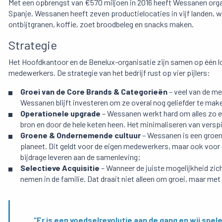
Met een opbrengst van €570 miljoen in 2016 heeft Wessanen organis
Spanje. Wessanen heeft zeven productielocaties in vijf landen, wa
ontbijtgranen, koffie, zoet broodbeleg en snacks maken.
Strategie
Het Hoofdkantoor en de Benelux-organisatie zijn samen op één lo
medewerkers. De strategie van het bedrijf rust op vier pijlers:
Groei van de Core Brands & Categorieën
– veel van de mer
Wessanen blijft investeren om ze overal nog geliefder te maken
Operationele upgrade
– Wessanen werkt hard om alles zo eff
bron en door de hele keten heen. Het minimaliseren van verspil
Groene & Ondernemende cultuur
– Wessanen is een groen 
planeet. Dit geldt voor de eigen medewerkers, maar ook voor
bijdrage leveren aan de samenleving;
Selectieve Acquisitie
– Wanneer de juiste mogelijkheid zi
nemen in de familie. Dat draait niet alleen om groei, maar me
“Er is een voedselrevolutie aan de gang en wij spel