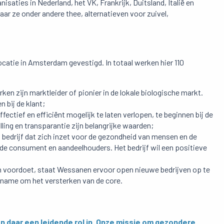
aties in Nederland, het VK, Frankrijk, Duitsland, Italië en
ar ze onder andere thee, alternatieven voor zuivel,
catie in Amsterdam gevestigd. In totaal werken hier 110
ken zijn marktleider of pionier in de lokale biologische markt.
 bij de klant;
ectief en efficiënt mogelijk te laten verlopen, te beginnen bij de
ling en transparantie zijn belangrijke waarden;
bedrijf dat zich inzet voor de gezondheid van mensen en de
 de consument en aandeelhouders. Het bedrijf wil een positieve
ch voordoet, staat Wessanen ervoor open nieuwe bedrijven op te
t name om het versterken van de core.
en daar een leidende rol in. Onze missie om gezondere