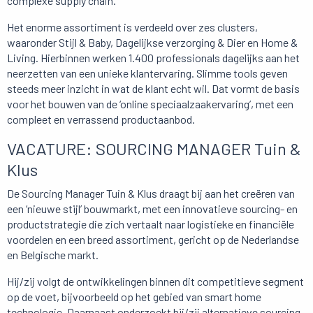
complexe supply chain.
Het enorme assortiment is verdeeld over zes clusters,
waaronder Stijl & Baby, Dagelijkse verzorging & Dier en Home &
Living. Hierbinnen werken 1.400 professionals dagelijks aan het
neerzetten van een unieke klantervaring. Slimme tools geven
steeds meer inzicht in wat de klant echt wil. Dat vormt de basis
voor het bouwen van de ‘online speciaalzaakervaring’, met een
compleet en verrassend productaanbod.
VACATURE: SOURCING MANAGER Tuin &
Klus
De Sourcing Manager Tuin & Klus draagt bij aan het creëren van
een ‘nieuwe stijl’ bouwmarkt, met een innovatieve sourcing- en
productstrategie die zich vertaalt naar logistieke en financiële
voordelen en een breed assortiment, gericht op de Nederlandse
en Belgische markt.
Hij/zij volgt de ontwikkelingen binnen dit competitieve segment
op de voet, bijvoorbeeld op het gebied van smart home
technologie. Daarnaast onderzoekt hij/zij alternatieve sourcing