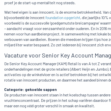
proef je de start-up mentaliteit nog steeds.
Wat heel eigen is aan innocent, is de enorme betrokkenheid. Van
bijvoorbeeld de innocent
foundation opgericht
, die jaarlijks 10%
voorbeeld is de succesvolle ‘goedgemutste breicampagne’ waar
– aandacht vraagt voor eenzaamheid onder ouderen. En in 2016 m
nemen voor hun aardbeienproject. In samenwerking met lokale bo
verbouwen van aardbeien. Boeren die meedoen krijgen tips hoe ze 
miljard liter water bespaard. Zo zet iedereen bij innocent zich erv
Vacature voor Senior Key Account Manage
De Senior Key Account Manager (KAM) Retail is van A tot Z verantw
onderhandelingen met de grote retailers (Albert Heijn en Jumbo), 
activaties op de winkelvloer en is actief betrokken bij het ontwi
rotatie van innocent producten, en daarmee het aandeel binnen d
Categorie: gekoelde sappen
De producten van innocent staan in het koelschap tussen ander
vruchtenconcentraat. De prijzen in het schap variëren daardoor 
maar een nog véél groter verschil in smaak en kwaliteit.