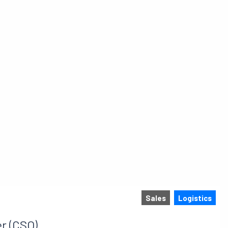
Sales
Logistics
er (CSO)