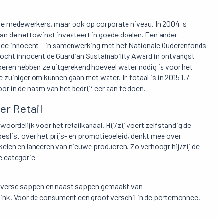
 de medewerkers, maar ook op corporate niveau. In 2004 is
 van de nettowinst investeert in goede doelen. Een ander
mee innocent – in samenwerking met het Nationale Ouderenfonds
ocht innocent de Guardian Sustainability Award in ontvangst
eren hebben ze uitgerekend hoeveel water nodig is voor het
zuiniger om kunnen gaan met water. In totaal is in 2015 1,7
oor in de naam van het bedrijf eer aan te doen.
r Retail
oordelijk voor het retailkanaal. Hij/zij voert zelfstandig de
beslist over het prijs- en promotiebeleid, denkt mee over
kkelen en lanceren van nieuwe producten. Zo verhoogt hij/zij de
e categorie.
e verse sappen en naast sappen gemaakt van
flink. Voor de consument een groot verschil in de portemonnee,