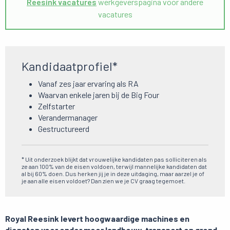
Reesink vacatures
werkgeverspagina voor andere
vacatures
Kandidaatprofiel*
Vanaf zes jaar ervaring als RA
Waarvan enkele jaren bij de Big Four
Zelfstarter
Verandermanager
Gestructureerd
* Uit onderzoek blijkt dat vrouwelijke kandidaten pas solliciteren als
ze aan 100% van de eisen voldoen, terwijl mannelijke kandidaten dat
al bij 60% doen. Dus herken jij je in deze uitdaging, maar aarzel je of
je aan alle eisen voldoet? Dan zien we je CV graag tegemoet.
Royal Reesink levert hoogwaardige machines en
diensten voor onder meer landbouw, transport en grond-,