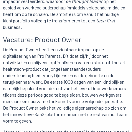
impactinvesteerders, waardoor de
thought leader
op het
gebied van werkend ouderschap inmiddels voldoende middelen
heeft om op te schalen. De ambitie is om vanuit het huidige
klantportfolio volledig te transformeren tot een
tech first
-
business
.
Vacature: Product Owner
De Product Owner heeft een zichtbare impact op de
digitalisering van Pro Parents. Dit doet zij/hij door het
ontwikkelen en blijvend optimaliseren van een state-of-the-art
healthtech-product dat jonge (aanstaande) ouders
ondersteuning biedt voor, tijdens en na de geboorte en de
terugkeer naar werk. De eerste 1000 dagen van een kind blijken
namelijk bepalend voor de rest van het leven. Door werknemers
tijdens deze periode goed te begeleiden, bouwen werkgevers
mee aan een duurzame toekomst voor de volgende generatie.
De Product Owner pakt het volledige eigenaarschap op zich om
het innovatieve SaaS-platform samen met de rest van het team
vorm te geven.
Afhankelijk van de situatie van de ouder(s) is de content in zowel