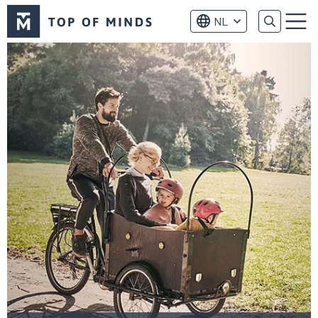
Top
NL
of
Menu
Minds
logo