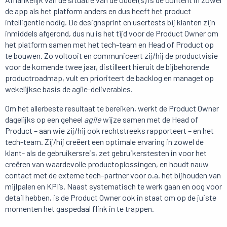
de app als het platform anders en dus heeft het product
intelligentie nodig. De designsprint en usertests bij klanten zijn
inmiddels afgerond, dus nu is het tijd voor de Product Owner om
het platform samen met het tech-team en Head of Product op
te bouwen. Zo voltooit en communiceert zij/hij de productvisie
voor de komende twee jaar, distilleert hieruit de bijbehorende
productroadmap, vult en prioriteert de backlog en managet op
wekelijkse basis de agile-deliverables.
Om het allerbeste resultaat te bereiken, werkt de Product Owner
dagelijks op een geheel
agile
wijze samen met de Head of
Product – aan wie zij/hij ook rechtstreeks rapporteert – en het
tech-team. Zij/hij creëert een optimale ervaring in zowel de
klant- als de gebruikersreis, zet gebruikerstesten in voor het
creëren van waardevolle productoplossingen, en houdt nauw
contact met de externe tech-partner voor o.a. het bijhouden van
mijlpalen en KPI’s. Naast systematisch te werk gaan en oog voor
detail hebben, is de Product Owner ook in staat om op de juiste
momenten het gaspedaal flink in te trappen.