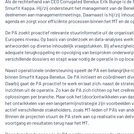
Als de rechterhand van CEO Corrugated Benelux Erik Bunge is de 
Smurfit Kappa. Hij/zij ondersteunt het management van de Benelux
deelnemen aan managementmeetings. Daarnaast is hij/zij inhoudel
agenda en zorgt voor efficiënte processen binnen het MT en de o
De PA zoekt proactief relevante stuurinformatie uit de organisa
Europees niveau. Op basis van onderzoek en data-analyses werkt h
antwoorden op diverse inhoudelijk vraagstukken. Bij afwezighei
adequate terugkoppeling én opvolging van besproken onderwerpen
verschillende dossiers en stapt waar nodig de operatie in op loc
Naast operationele ondersteuning speelt de PA een belangrijke r
binnen Smurfit Kappa Benelux. De PA initieert en coördineert dive
Daarbij gaat de PA proactief te werk en laat zich, naast de strat
inzichten uit de operatie. Zo kan de PA zich richten op het creë
oplossingen per branche. Maar ook het (door)ontwikkelen van dash
het ontwikkelen van een langetermijnstrategie zijn voorbeelden va
actief verschillende stakeholders, zoals MT-leden of PA’s van and
Binnen de projecten stuurt de PA sterk aan op realisatie van deli
voortgang en resultaten terug naar het MT.