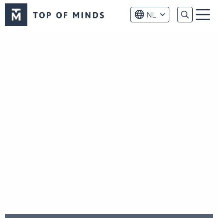
Top
NL
of
Menu
Minds
logo