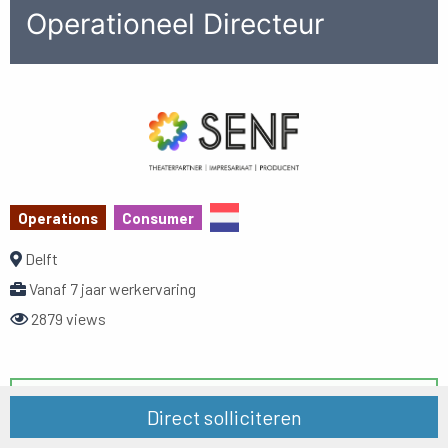
Operationeel Directeur
Operations
Consumer
Delft
Vanaf 7 jaar werkervaring
2879 views
Deze vacature is al ingevuld. Ga naar de
Senf
Direct solliciteren
vacatures
werkgeverspagina voor andere vacatures