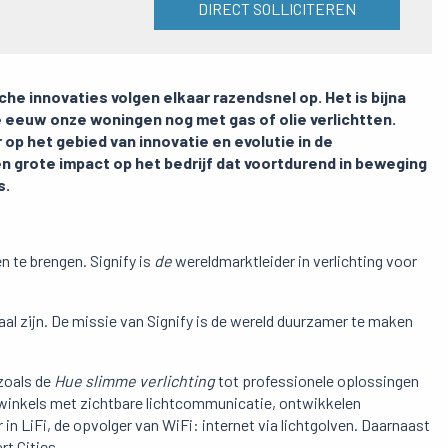
DIRECT SOLLICITEREN
he innovaties volgen elkaar razendsnel op. Het is bijna
e eeuw onze woningen nog met gas of olie verlichtten.
er op het gebied van innovatie en evolutie in de
en grote impact op het bedrijf dat voortdurend in beweging
s.
n te brengen. Signify is
de
wereldmarktleider in verlichting voor
traal zijn. De missie van Signify is de wereld duurzamer te maken
 zoals de
Hue slimme verlichting
tot professionele oplossingen
 winkels met zichtbare lichtcommunicatie, ontwikkelen
 in LiFi, de opvolger van WiFi: internet via lichtgolven. Daarnaast
rt Cities.