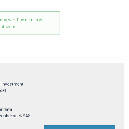
n nog wel. Dan nemen we
vat wordt
ld investment
nce)
er data
zoals Excel, SAS,