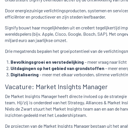
Door energiezuinige verlichtingsproducten, systemen en services
efficiënter en productiever en zijn steden leefbaarder.
Signify bouwt haar mogelijkheden uit en creëert tegelijkertij
wereldspelers (bijv. Apple, Cisco, Google, Bosch, SAP). Met ong
miljard euro aan jaarlijkse omzet.
Drie megatrends bepalen het groeipotentieel van de verlichtings
Bevolkingsgroei en verstedelijking
– meer vraag naar licht
Uitdagingen op het gebied van grondstoffen
– meer energ
Digitalisering
– meer met elkaar verbonden, slimme verlichti
Vacature: Market Insights Manager
De Market Insights Manager heeft directe invloed op de strategi
team. Hij/zij is onderdeel van het Strategy, Alliances & Market I
Niels de Zwart stuurt het Market Insights team aan en aan de han
inzichten gedeeld met het Leadershipteam.
De projecten van de Market Insights Manager bestaan uit het ana