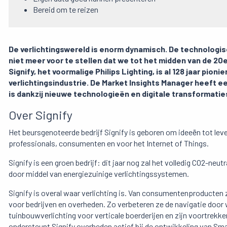
Bereid om te reizen
De verlichtingswereld is enorm dynamisch. De technologisc
niet meer voor te stellen dat we tot het midden van de 20
Signify, het voormalige Philips Lighting, is al 128 jaar pioni
verlichtingsindustrie. De Market Insights Manager heeft e
is dankzij nieuwe technologieën en digitale transformatie
Over Signify
Het beursgenoteerde bedrijf Signify is geboren om ideeën tot leve
professionals, consumenten en voor het Internet of Things.
Signify is een groen bedrijf: dit jaar nog zal het volledig CO2-neu
door middel van energiezuinige verlichtingssystemen.
Signify is overal waar verlichting is. Van consumentenproducten
voor bedrijven en overheden. Zo verbeteren ze de navigatie door
tuinbouwverlichting voor verticale boerderijen en zijn voortrekker
ondersteunt Signify overheden actief bij de ontwikkeling van Sma