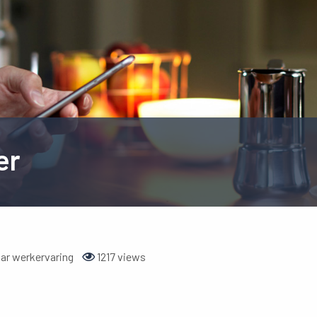
er
aar werkervaring
1217 views