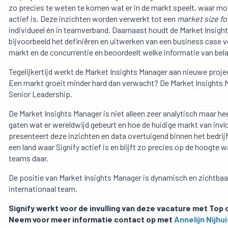
zo precies te weten te komen wat er in de markt speelt, waar mog
actief is. Deze inzichten worden verwerkt tot een
market size f
individueel én in teamverband. Daarnaast houdt de Market Insigh
bijvoorbeeld het definiëren en uitwerken van een business case vo
markt en de concurrentie en beoordeelt welke informatie van bela
Tegelijkertijd werkt de Market Insights Manager aan nieuwe proj
Een markt groeit minder hard dan verwacht? De Market Insights M
Senior Leadership.
De Market Insights Manager is niet alleen zeer analytisch maar he
gaten wat er wereldwijd gebeurt en hoe de huidige markt van invlo
presenteert deze inzichten en data overtuigend binnen het bedrij
een land waar Signify actief is en blijft zo precies op de hoogte 
teams daar.
De positie van Market Insights Manager is dynamisch en zichtbaa
internationaal team.
Signify werkt voor de invulling van deze vacature met Top 
Neem voor meer informatie contact op met
Annelijn Nijhui