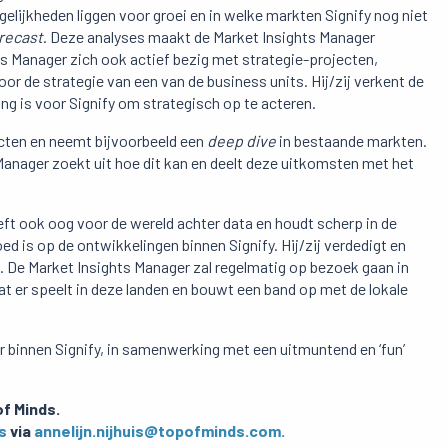
elijkheden liggen voor groei en in welke markten Signify nog niet
orecast
. Deze analyses maakt de Market Insights Manager
ts Manager zich ook actief bezig met strategie-projecten,
or de strategie van een van de business units. Hij/zij verkent de
ng is voor Signify om strategisch op te acteren.
ecten en neemt bijvoorbeeld een
deep dive
in bestaande markten.
anager zoekt uit hoe dit kan en deelt deze uitkomsten met het
eft ook oog voor de wereld achter data en houdt scherp in de
ed is op de ontwikkelingen binnen Signify. Hij/zij verdedigt en
f. De Market Insights Manager zal regelmatig op bezoek gaan in
wat er speelt in deze landen en bouwt een band op met de lokale
r binnen Signify, in samenwerking met een uitmuntend en ‘fun’
of Minds.
s
via
annelijn.nijhuis@topofminds.com.