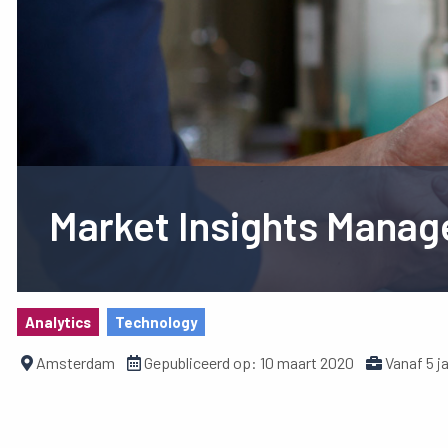
Market Insights Manag
Analytics
Technology
Amsterdam
Gepubliceerd op:
10 maart 2020
Vanaf 5 j